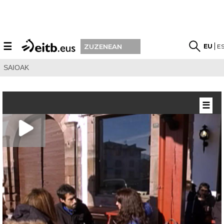
☰
EU
E
ZUZENEAN
SAIOAK
☰