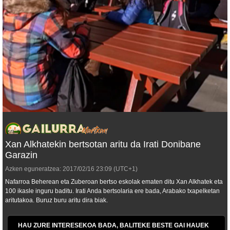
Xan Alkhatekin bertsotan aritu da Irati Donibane
Garazin
Azken eguneratzea:
2017/02/16
23:09
(UTC+1)
Nafarroa Beherean eta Zuberoan bertso eskolak ematen ditu Xan Alkhatek eta
100 ikasle inguru baditu. Irati Anda bertsolaria ere bada, Arabako txapelketan
aritutakoa. Buruz buru aritu dira biak.
HAU ZURE INTERESEKOA BADA, BALITEKE BESTE GAI HAUEK