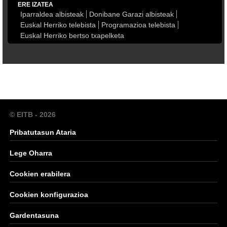
ERE IZATEA
Iparraldea albisteak
Donibane Garazi albisteak
Euskal Herriko telebista
Programazioa telebista
Euskal Herriko bertso txapelketa
© EITB - 2026
Pribatutasun Ataria
Lege Oharra
Cookien erabilera
Cookien konfigurazioa
Gardentasuna