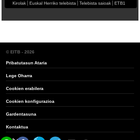
Kirolak
Euskal Herriko telebista
Telebista saioak
ETB1
© EITB - 2026
Pribatutasun Ataria
Lege Oharra
Cookien erabilera
Cookien konfigurazioa
Gardentasuna
Kontaktua
Web mapa