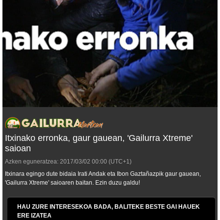
Itxinako erronka, gaur gauean, 'Gailurra Xtreme'
saioan
Azken eguneratzea:
2017/03/02
00:00
(UTC+1)
Itxinara egingo dute bidaia Irati Andak eta Ibon Gaztañazpik gaur gauean,
'Gailurra Xtreme' saioaren baitan. Ezin duzu galdu!
HAU ZURE INTERESEKOA BADA, BALITEKE BESTE GAI HAUEK
ERE IZATEA