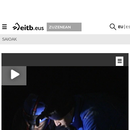
☰
EU
E
ZUZENEAN
SAIOAK
☰