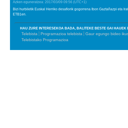
Azken eguneratzea:
2017/03/09
09:56
(UTC+1)
Bizi hurbiletik Euskal Herriko desafiorik gogorrena Ibon Gaztañazpi eta Ir
ETB1en.
HAU ZURE INTERESEKOA BADA, BALITEKE BESTE GAI HAUEK 
Telebista
Programazioa telebista
Gaur egungo bideo iku
Telebistako Programazioa