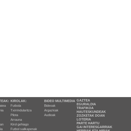
GAZTEA
TEAK:
KIROLAK:
BIDEO MULTIMEDIA
EGURALDIA
tatea
Futbola
Bideoak
TRAFIKOA
ia
Txirrindularitza
Argazkiak
HAUTESKUNDEAK
Pilota
Audioak
ZOZKETAK DOAN
LOTERIA
Arrauna
PARTE HARTU
ran
Kirol gehiago
GAI INTERESGARRIAK
ia
Futbol sailkapenak
HERRIAK ETA HIRIAK