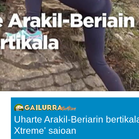
Uharte Arakil-Beriarin bertikala
Xtreme' saioan