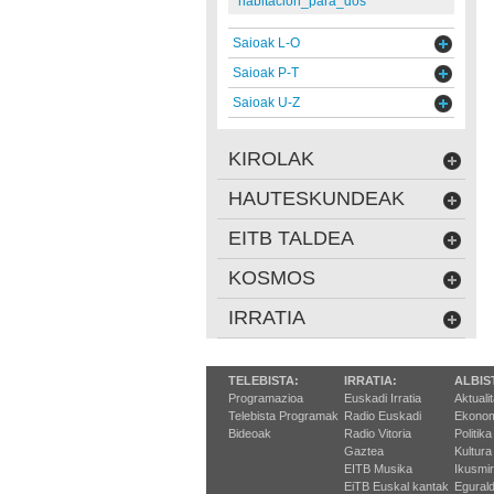
habitacion_para_dos
Saioak L-O
Saioak P-T
Saioak U-Z
KIROLAK
HAUTESKUNDEAK
EITB TALDEA
KOSMOS
IRRATIA
TELEBISTA:
IRRATIA:
ALBIS
Programazioa
Euskadi Irratia
Aktuali
Telebista Programak
Radio Euskadi
Ekonom
Bideoak
Radio Vitoria
Politika
Gaztea
Kultura
EITB Musika
Ikusmi
EiTB Euskal kantak
Egurald