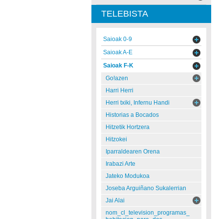
TELEBISTA
Saioak 0-9
Saioak A-E
Saioak F-K
Go!azen
Harri Herri
Herri txiki, Infernu Handi
Historias a Bocados
Hitzetik Hortzera
Hitzokei
Iparraldearen Orena
Irabazi Arte
Jateko Modukoa
Joseba Arguiñano Sukalerrian
Jai Alai
nom_cl_television_programas_