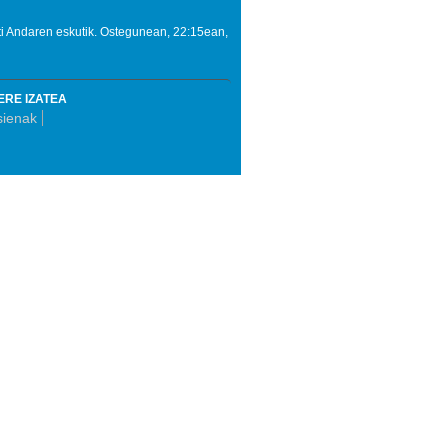
ati Andaren eskutik. Ostegunean, 22:15ean,
ERE IZATEA
sienak