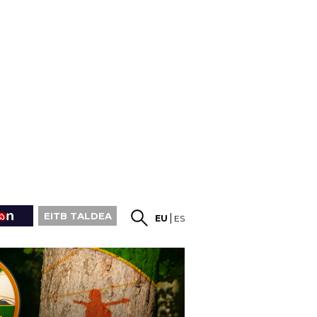
EITB TALDEA
EU
ES