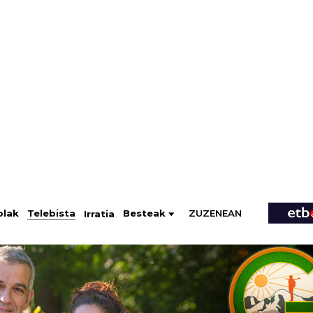
ZUZENEAN
Telebista
Besteak
olak
Irratia