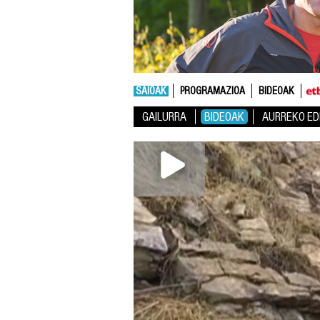
SAIOAK
PROGRAMAZIOA
BIDEOAK
GAILURRA
BIDEOAK
AURREKO ED