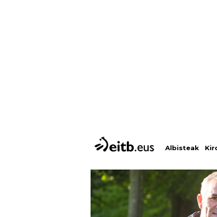
Albisteak
Kir