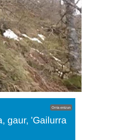
Orria entzun
, gaur, 'Gailurra