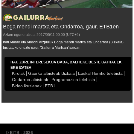
Boga mendi martxa eta Ondarroa, gaur, ETB1en
Azken eguneratzea:
2017/05/11
00:00
(UTC+2)
Irati Andak eta Andoni Aizpuruk Boga mendi martxa eta Ondarroa (Bizkaia)
bisitatuko dituzte gaur, 'Gailurra Martxan' saioan.
HAU ZURE INTERESEKOA BADA, BALITEKE BESTE GAI HAUEK
ERE IZATEA
Kirolak
Gaurko albisteak Bizkaia
Euskal Herriko telebista
Ondarroa albisteak
Programazioa telebista
Bideo ikusienak
ETB1
© EITB - 2026