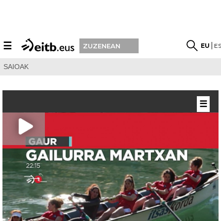
☰
EU
E
ZUZENEAN
SAIOAK
☰