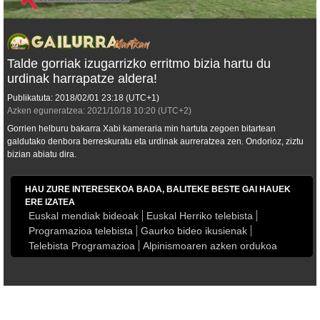
Talde gorriak izugarrizko erritmo bizia hartu du
urdinak harrapatze aldera!
Publikatuta:
2018/02/01
23:18
(UTC+1)
Azken eguneratzea:
2021/10/18
10:20
(UTC+2)
Gorrien helburu bakarra Xabi kameraria min hartuta zegoen bitartean
galdutako denbora berreskuratu eta urdinak aurreratzea zen. Ondorioz, ziztu
bizian abiatu dira.
HAU ZURE INTERESEKOA BADA, BALITEKE BESTE GAI HAUEK
ERE IZATEA
Euskal mendiak bideoak
Euskal Herriko telebista
Programazioa telebista
Gaurko bideo ikusienak
Telebista Programazioa
Alpinismoaren azken ordukoa