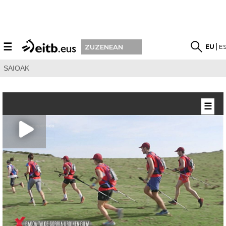
☰
EU
E
ZUZENEAN
SAIOAK
☰