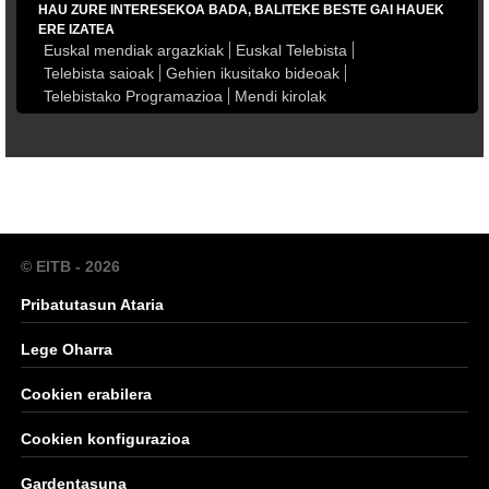
HAU ZURE INTERESEKOA BADA, BALITEKE BESTE GAI HAUEK
ERE IZATEA
Euskal mendiak argazkiak
Euskal Telebista
Telebista saioak
Gehien ikusitako bideoak
Telebistako Programazioa
Mendi kirolak
© EITB - 2026
Pribatutasun Ataria
Lege Oharra
Cookien erabilera
Cookien konfigurazioa
Gardentasuna