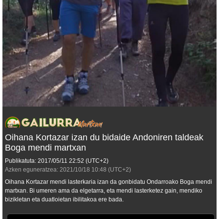
Oihana Kortazar izan du bidaide Andoniren taldeak
Boga mendi martxan
Publikatuta:
2017/05/11
22:52
(UTC+2)
Azken eguneratzea:
2021/10/18
10:48
(UTC+2)
Oihana Kortazar mendi lasterkaria izan da gonbidatu Ondarroako Boga mendi
martxan. Bi umeren ama da elgetarra, eta mendi lasterketez gain, mendiko
bizikletan eta duatloietan ibilitakoa ere bada.