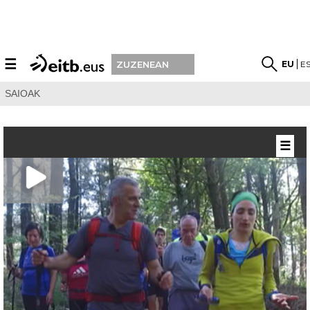
☰
EU
E
ZUZENEAN
SAIOAK
☰