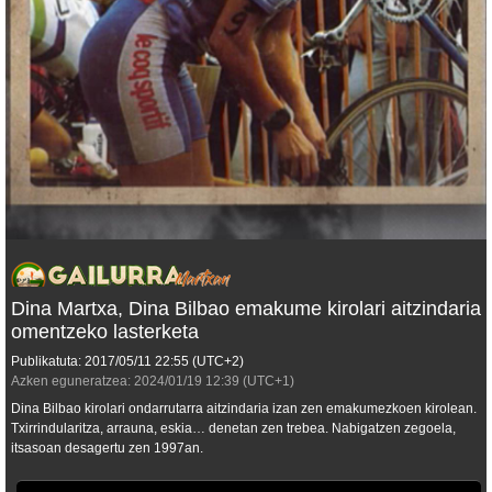
Dina Martxa, Dina Bilbao emakume kirolari aitzindaria
omentzeko lasterketa
Publikatuta:
2017/05/11
22:55
(UTC+2)
Azken eguneratzea:
2024/01/19
12:39
(UTC+1)
Dina Bilbao kirolari ondarrutarra aitzindaria izan zen emakumezkoen kirolean.
Txirrindularitza, arrauna, eskia… denetan zen trebea. Nabigatzen zegoela,
itsasoan desagertu zen 1997an.