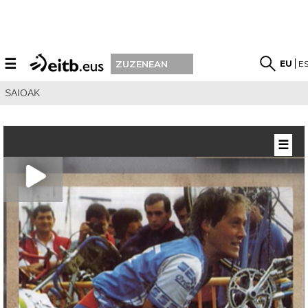
☰
EU
E
ZUZENEAN
SAIOAK
☰