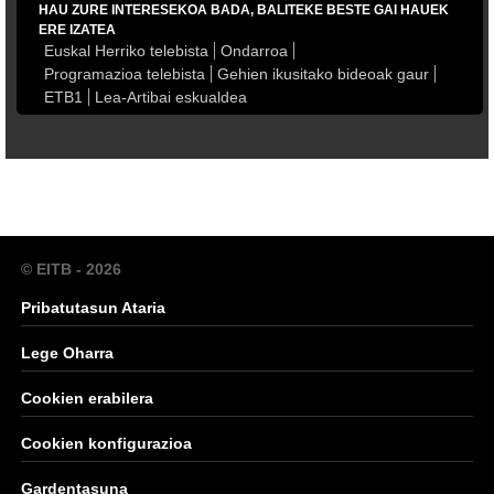
HAU ZURE INTERESEKOA BADA, BALITEKE BESTE GAI HAUEK
ERE IZATEA
Euskal Herriko telebista
Ondarroa
Programazioa telebista
Gehien ikusitako bideoak gaur
ETB1
Lea-Artibai eskualdea
© EITB - 2026
Pribatutasun Ataria
Lege Oharra
Cookien erabilera
Cookien konfigurazioa
Gardentasuna