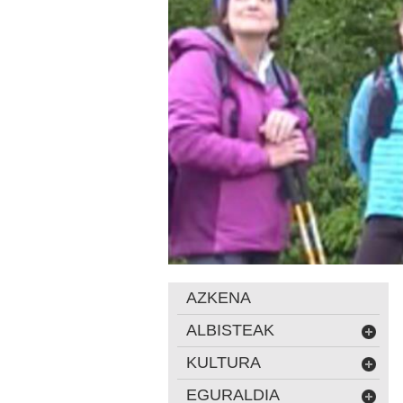
AZKENA
ALBISTEAK
KULTURA
EGURALDIA