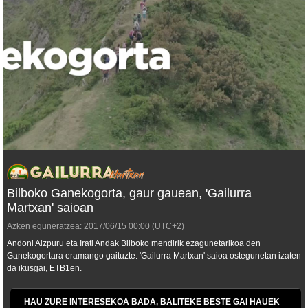
Bilboko Ganekogorta, gaur gauean, 'Gailurra
Martxan' saioan
Azken eguneratzea:
2017/06/15
00:00
(UTC+2)
Andoni Aizpuru eta Irati Andak Bilboko mendirik ezagunetarikoa den
Ganekogortara eramango gaituzte. 'Gailurra Martxan' saioa ostegunetan izaten
da ikusgai, ETB1en.
HAU ZURE INTERESEKOA BADA, BALITEKE BESTE GAI HAUEK