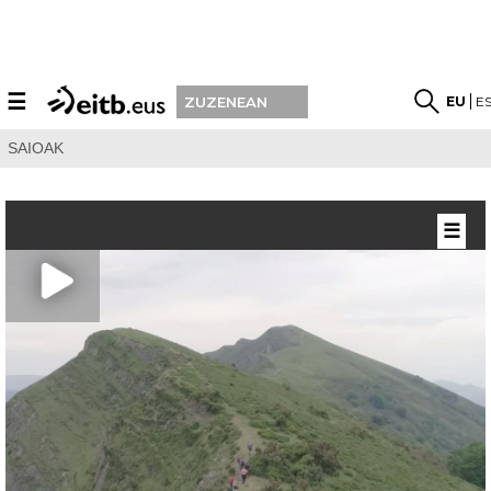
☰
EU
E
ZUZENEAN
SAIOAK
☰