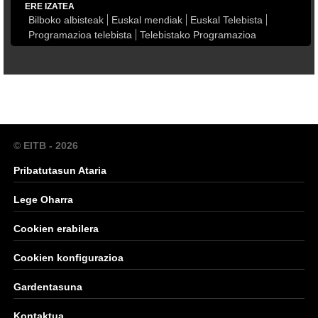
ERE IZATEA
Bilboko albisteak
Euskal mendiak
Euskal Telebista
Programazioa telebista
Telebistako Programazioa
© EITB - 2026
Pribatutasun Ataria
Lege Oharra
Cookien erabilera
Cookien konfigurazioa
Gardentasuna
Kontaktua