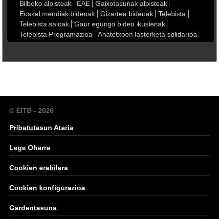
Bilboko albisteak
EAE
Gaixotasunak albisteak
Euskal mendiak bideoak
Gizartea bideoak
Telebista
Telebista saioak
Gaur egungo bideo ikusienak
Telebista Programazioa
Ahatetxoen lasterketa solidarioa
© EITB - 2026
Pribatutasun Ataria
Lege Oharra
Cookien erabilera
Cookien konfigurazioa
Gardentasuna