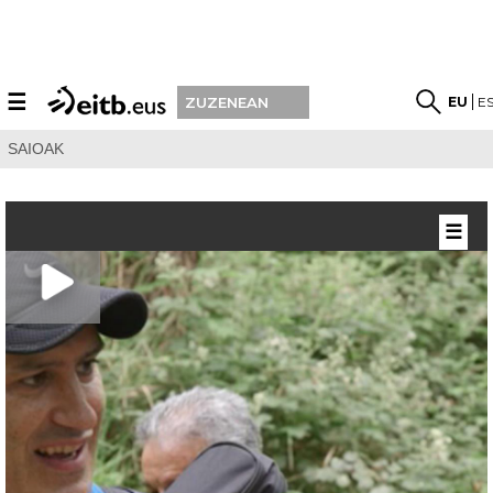
☰
EU
E
ZUZENEAN
SAIOAK
☰