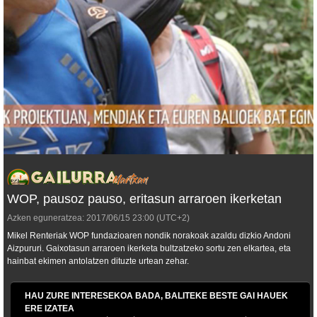
WOP, pausoz pauso, eritasun arraroen ikerketan
Azken eguneratzea:
2017/06/15
23:00
(UTC+2)
Mikel Renteriak WOP fundazioaren nondik norakoak azaldu dizkio Andoni
Aizpururi. Gaixotasun arraroen ikerketa bultzatzeko sortu zen elkartea, eta
hainbat ekimen antolatzen dituzte urtean zehar.
HAU ZURE INTERESEKOA BADA, BALITEKE BESTE GAI HAUEK
ERE IZATEA