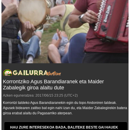
Korrontziko Agus Barandiaranek eta Maider
Zabalegik giroa alaitu dute
Azken eguneratzea:
2017/06/15
23:25
(UTC+2)
Korrontzi taldeko Agus Barandiaranekin egin du topo Andoniren taldeak.
Agusek bidearen zatitxo bat egin nahi izan du, eta Maider Zabalegirekin batera
giroa erabat alaitu du Pagasarriko aterpean.
HAU ZURE INTERESEKOA BADA, BALITEKE BESTE GAI HAUEK