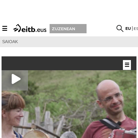
☰
EU
E
ZUZENEAN
SAIOAK
☰