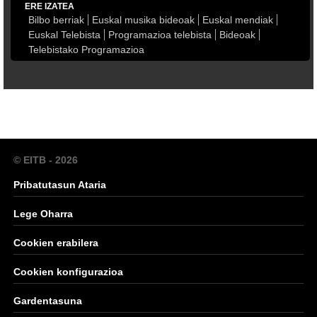
ERE IZATEA
Bilbo berriak
Euskal musika bideoak
Euskal mendiak
Euskal Telebista
Programazioa telebista
Bideoak
Telebistako Programazioa
© EITB - 2026
Pribatutasun Ataria
Lege Oharra
Cookien erabilera
Cookien konfigurazioa
Gardentasuna