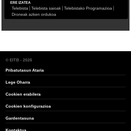
ERE IZATEA
Telebista
Telebista saioak
Telebistako Programazioa
Droneak azken ordukoa
© EITB - 2026
Pribatutasun Ataria
Lege Oharra
Cookien erabilera
Cookien konfigurazioa
Gardentasuna
Kontaktua