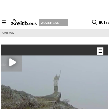
☰
EU
E
ZUZENEAN
SAIOAK
☰