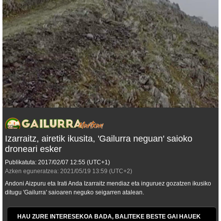
Izarraitz, airetik ikusita, 'Gailurra neguan' saioko
droneari esker
Publikatuta:
2017/02/07
12:55
(UTC+1)
Azken eguneratzea:
2021/05/19
13:59
(UTC+2)
Andoni Aizpuru eta Irati Anda Izarraitz mendiaz eta inguruez gozatzen ikusiko
ditugu 'Gailurra' saioaren neguko seigarren atalean.
HAU ZURE INTERESEKOA BADA, BALITEKE BESTE GAI HAUEK