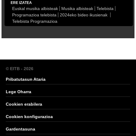
ERE IZATEA
Euskal musika albisteak
Musika albisteak
Telebista
Programazioa telebista
2024eko bideo ikusienak
Telebista Programazioa
© EITB - 2026
Pribatutasun Ataria
Lege Oharra
Cookien erabilera
Cookien konfigurazioa
Gardentasuna