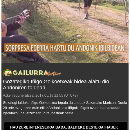
Gozategiko Iñigo Goikoetxeak bidea alaitu dio
Andoniren taldeari
Azken eguneratzea:
2017/05/18
22:55
(UTC+2)
Gozategi taldeko Iñigo Goikoetxea topatu du taldeak Sakanako Martxan. Duela
20 urte ezagutzen dute elkar Andonik eta Iñigok. Iñigok azken hamarkadan
igarotako une latzez aritu dira, besteak beste.
HAU ZURE INTERESEKOA BADA, BALITEKE BESTE GAI HAUEK