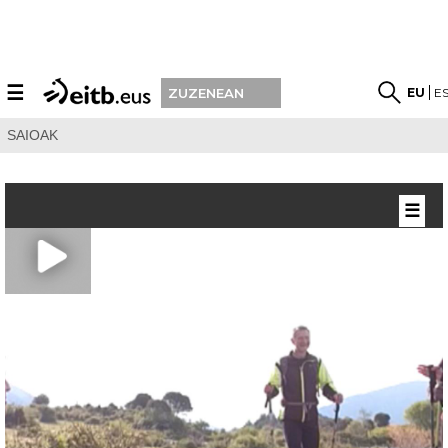
☰
EU
E
ZUZENEAN
SAIOAK
☰