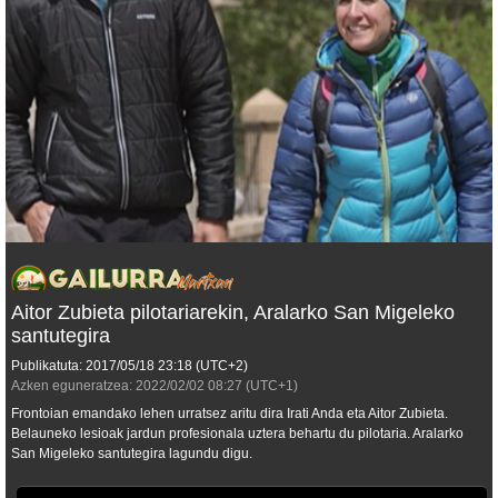
Aitor Zubieta pilotariarekin, Aralarko San Migeleko
santutegira
Publikatuta:
2017/05/18
23:18
(UTC+2)
Azken eguneratzea:
2022/02/02
08:27
(UTC+1)
Frontoian emandako lehen urratsez aritu dira Irati Anda eta Aitor Zubieta.
Belauneko lesioak jardun profesionala uztera behartu du pilotaria. Aralarko
San Migeleko santutegira lagundu digu.