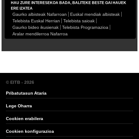
HAU ZURE INTERESEKOA BADA, BALITEKE BESTE GAI HAUEK
ERE IZATEA
Gaurko albisteak Nafarroan
Euskal mendiak albisteak
Telebista Euskal Herrian
Telebista saioak
Gaurko bideo ikusienak
Telebista Programazioa
Aralar mendilerroa Nafarroa
© EITB - 2026
Pribatutasun Ataria
Lege Oharra
Cookien erabilera
Cookien konfigurazioa