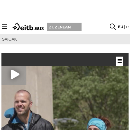
☰
EU
E
ZUZENEAN
SAIOAK
☰