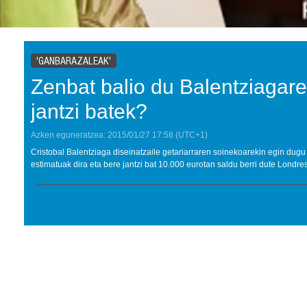
'GANBARAZALEAK'
Zenbat balio du Balentziagare
jantzi batek?
Azken eguneratzea:
2015/01/27
17:58
(UTC+1)
Cristobal Balentziaga diseinatzaile getariarraren soinekoarekin egin dugu
estimatuak dira eta bere jantzi bat 10.000 eurotan saldu berri dute Londre