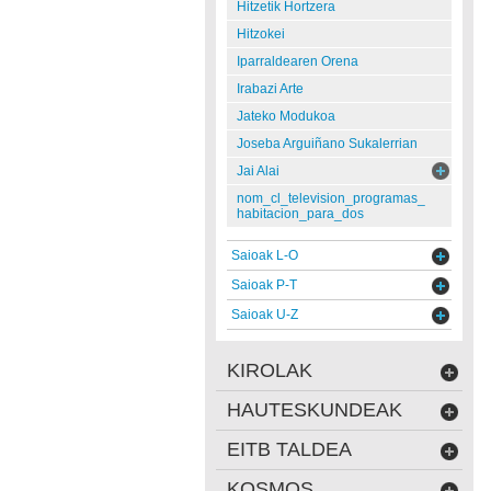
Hitzetik Hortzera
Hitzokei
Iparraldearen Orena
Irabazi Arte
Jateko Modukoa
Joseba Arguiñano Sukalerrian
Jai Alai
nom_cl_television_programas_
habitacion_para_dos
Saioak L-O
Saioak P-T
Saioak U-Z
KIROLAK
HAUTESKUNDEAK
EITB TALDEA
KOSMOS