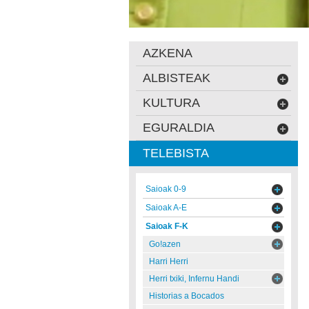
AZKENA
ALBISTEAK
KULTURA
EGURALDIA
TELEBISTA
Saioak 0-9
Saioak A-E
Saioak F-K
Go!azen
Harri Herri
Herri txiki, Infernu Handi
Historias a Bocados