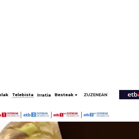
ZUZENEAN
Telebista
Besteak
olak
Irratia