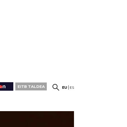
EITB TALDEA
EU
ES