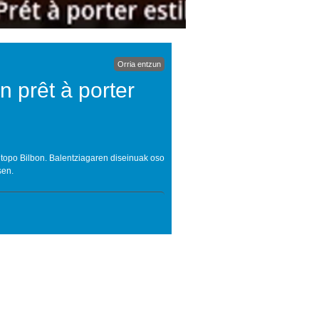
Orria entzun
n prêt à porter
 topo Bilbon. Balentziagaren diseinuak oso
sen.