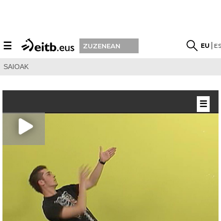
☰
EU
E
ZUZENEAN
SAIOAK
☰