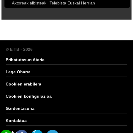
Aktoreak albisteak
Telebista Euskal Herrian
© EITB - 2026
Pribatutasun Ataria
Lege Oharra
Cookien erabilera
Cookien konfigurazioa
Gardentasuna
Kontaktua
Web mapa