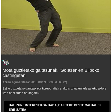
Mota guztietako gaitasunak, 'Go!azen'en Bilboko
castingetan
Azken eguneratzea:
2016/08/09
09:00
(UTC+2)
Estilo guztietako dantzak eta koreografiak erakutsi zituzten telesaileko aktore
izan nahi zuten hautagaiek.
HAU ZURE INTERESEKOA BADA, BALITEKE BESTE GAI HAUEK
ERE IZATEA