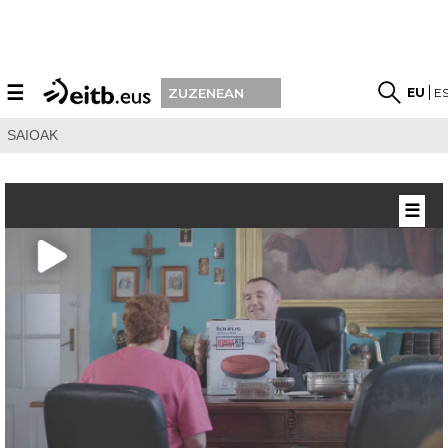
☰
EU
E
ZUZENEAN
SAIOAK
☰