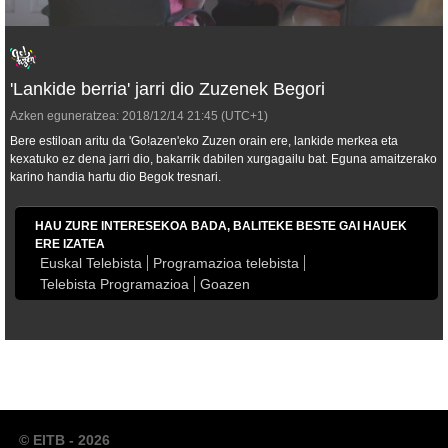
'Lankide berria' jarri dio Zuzenek Begori
Azken eguneratzea:
2018/12/14
21:45
(UTC+1)
Bere estiloan aritu da 'Go!azen'eko Zuzen orain ere, lankide merkea eta
kexatuko ez dena jarri dio, bakarrik dabilen xurgagailu bat. Eguna amaitzerako
karino handia hartu dio Begok tresnari.
HAU ZURE INTERESEKOA BADA, BALITEKE BESTE GAI HAUEK
ERE IZATEA
Euskal Telebista
Programazioa telebista
Telebista Programazioa
Goazen
© EITB - 2026