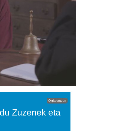
Orria entzun
 du Zuzenek eta