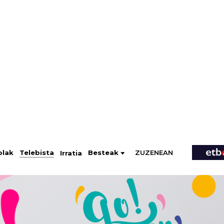
ZUZENEAN
Telebista
Besteak
olak
Irratia