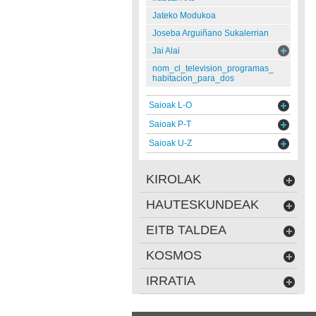
Jateko Modukoa
Joseba Arguiñano Sukalerrian
Jai Alai
nom_cl_television_programas_
habitacion_para_dos
Saioak L-O
Saioak P-T
Saioak U-Z
KIROLAK
HAUTESKUNDEAK
EITB TALDEA
KOSMOS
IRRATIA