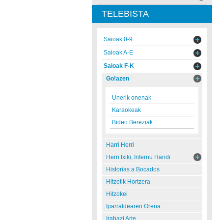
TELEBISTA
Saioak 0-9
Saioak A-E
Saioak F-K
Go!azen
Unerik onenak
Karaokeak
Bideo Bereziak
Harri Herri
Herri txiki, Infernu Handi
Historias a Bocados
Hitzetik Hortzera
Hitzokei
Iparraldearen Orena
Irabazi Arte