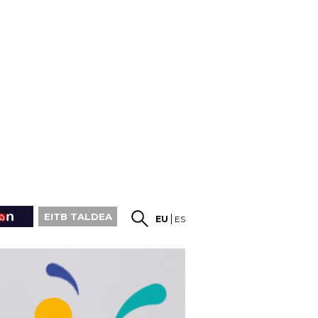
EITB TALDEA
EU
ES