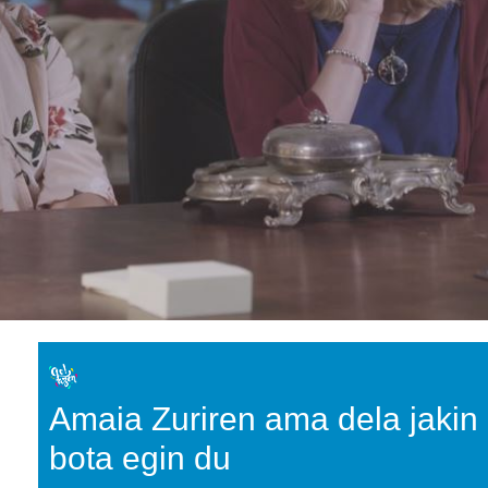
Amaia Zuriren ama dela jakin
bota egin du