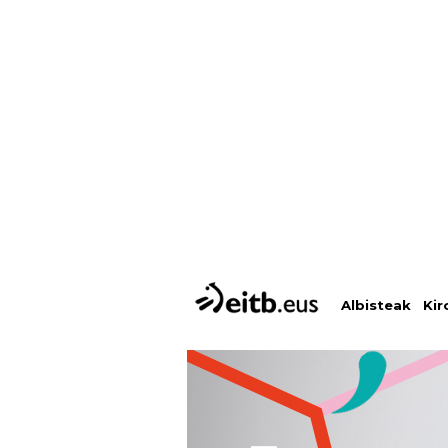
Albisteak
Kir