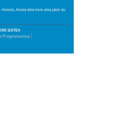
n. Honela, Amaia dela bere ama jakin du
ERE IZATEA
ta Programazioa