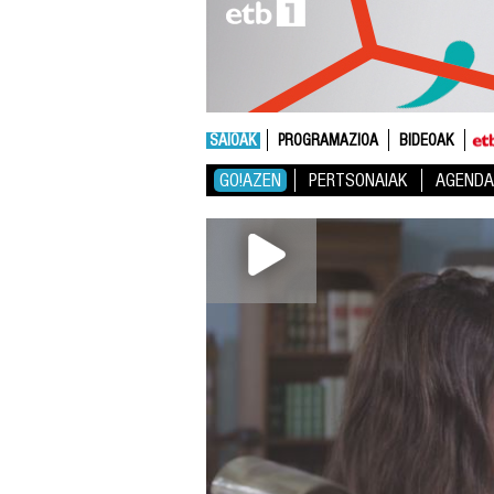
SAIOAK
PROGRAMAZIOA
BIDEOAK
GO!AZEN
PERTSONAIAK
AGENDA