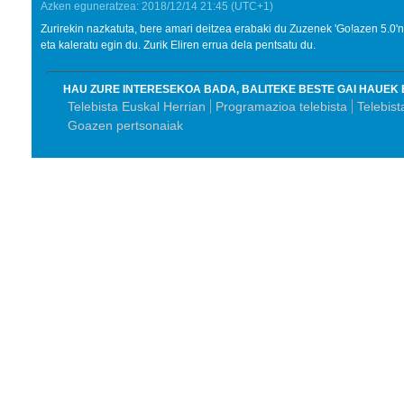
Azken eguneratzea:
2018/12/14
21:45
(UTC+1)
Zurirekin nazkatuta, bere amari deitzea erabaki du Zuzenek 'Go!azen 5.0'
eta kaleratu egin du. Zurik Eliren errua dela pentsatu du.
HAU ZURE INTERESEKOA BADA, BALITEKE BESTE GAI HAUEK 
Telebista Euskal Herrian
Programazioa telebista
Telebis
Goazen pertsonaiak