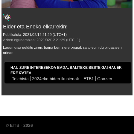
Eider eta Eneko elkarrekin!
Publikatuta:
2021/02/12
21:29
(UTC+1)
Azken eguneratzea:
2021/02/12
21:29
(UTC+1)
Lagun gisa gelditu ziren, baina berriz ere txispak salto egin du bi gazteen
artean.
HAU ZURE INTERESEKOA BADA, BALITEKE BESTE GAI HAUEK
ERE IZATEA
Telebista
2024eko bideo ikusienak
ETB1
Goazen
© EITB - 2026