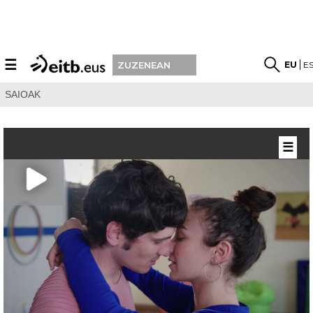
☰
EU
E
ZUZENEAN
SAIOAK
☰