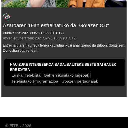
Azaroaren 19an estreinatuko da ''Go!azen 8.0''
Publikatuta:
2021/09/23
16:29
(UTC+2)
Azken eguneratzea:
2021/09/23
16:29
(UTC+2)
Estreinaldiaren aurretik lehen kapitulua ikusi ahal izango da Bilbon, Gasteizen,
Donostian eta Iruñean.
HAU ZURE INTERESEKOA BADA, BALITEKE BESTE GAI HAUEK
ERE IZATEA
Euskal Telebista
Gehien ikusitako bideoak
Telebistako Programazioa
Goazen pertsonaiak
© EITB - 2026