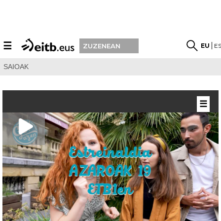
☰
EU
E
ZUZENEAN
SAIOAK
☰