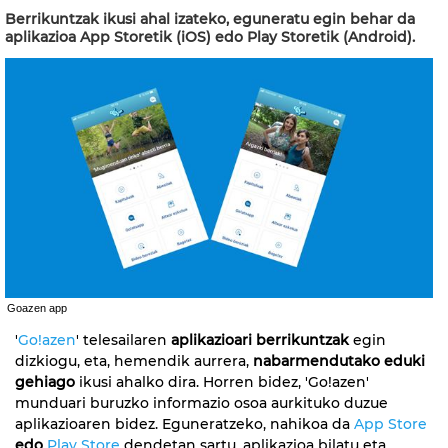
Berrikuntzak ikusi ahal izateko, eguneratu egin behar da
aplikazioa App Storetik (iOS) edo Play Storetik (Android).
Goazen app
'
Go!azen
' telesailaren
aplikazioari berrikuntzak
egin
dizkiogu, eta, hemendik aurrera,
nabarmendutako eduki
gehiago
ikusi ahalko dira. Horren bidez, 'Go!azen'
munduari buruzko informazio osoa aurkituko duzue
aplikazioaren bidez. Eguneratzeko, nahikoa da
App Store
edo
Play Store
dendetan sartu, aplikazioa bilatu eta