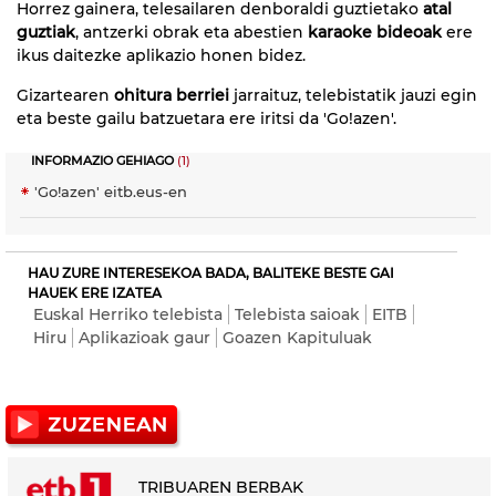
Horrez gainera, telesailaren denboraldi guztietako
atal
guztiak
, antzerki obrak eta abestien
karaoke bideoak
ere
ikus daitezke aplikazio honen bidez.
Gizartearen
ohitura berriei
jarraituz, telebistatik jauzi egin
eta beste gailu batzuetara ere iritsi da 'Go!azen'.
INFORMAZIO GEHIAGO
(1)
'Go!azen' eitb.eus-en
HAU ZURE INTERESEKOA BADA, BALITEKE BESTE GAI
HAUEK ERE IZATEA
Euskal Herriko telebista
Telebista saioak
EITB
Hiru
Aplikazioak gaur
Goazen Kapituluak
TRIBUAREN BERBAK