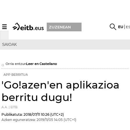
☰
EU
E
ZUZENEAN
SAIOAK
Orria entzun
Leer en Castellano
APP BERRITUA
'Go!azen'en aplikazioa
berritu dugu!
A.A. | EITB
Publikatuta:
2018/07/11
10:26
(UTC+2)
Azken eguneratzea:
2019/11/05
14:05
(UTC+1)