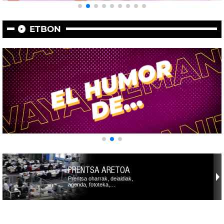
ETBON
PRENTSA ARETOA
Prentsa oharrak, deialdiak,
agenda, fototeka,…