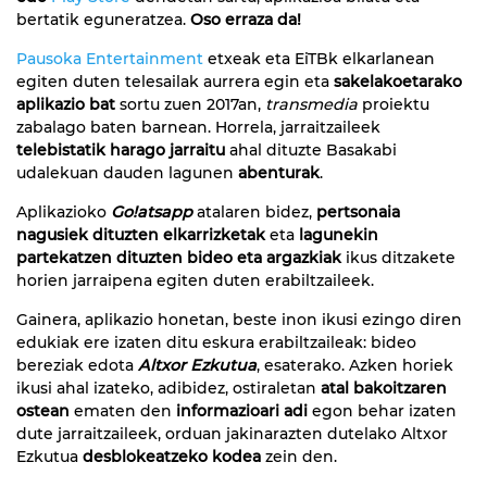
bertatik eguneratzea.
Oso erraza da!
Pausoka Entertainment
etxeak eta EiTBk elkarlanean
egiten duten telesailak aurrera egin eta
sakelakoetarako
aplikazio bat
sortu zuen 2017an,
transmedia
proiektu
zabalago baten barnean. Horrela, jarraitzaileek
telebistatik harago jarraitu
ahal dituzte Basakabi
udalekuan dauden lagunen
abenturak
.
Aplikazioko
Go!atsapp
atalaren bidez,
pertsonaia
nagusiek dituzten elkarrizketak
eta
lagunekin
partekatzen dituzten bideo eta argazkiak
ikus ditzakete
horien jarraipena egiten duten erabiltzaileek.
Gainera, aplikazio honetan, beste inon ikusi ezingo diren
edukiak ere izaten ditu eskura erabiltzaileak: bideo
bereziak edota
Altxor Ezkutua
, esaterako. Azken horiek
ikusi ahal izateko, adibidez, ostiraletan
atal bakoitzaren
ostean
ematen den
informazioari adi
egon behar izaten
dute jarraitzaileek, orduan jakinarazten dutelako Altxor
Ezkutua
desblokeatzeko kodea
zein den.