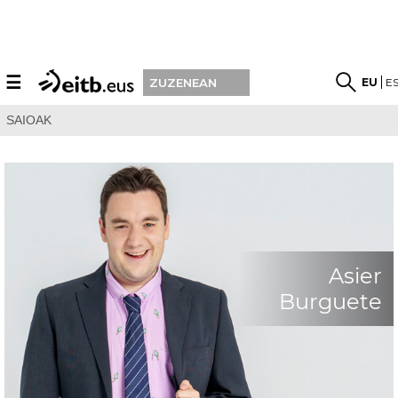
☰
EU
E
ZUZENEAN
SAIOAK
Asier
Burguete