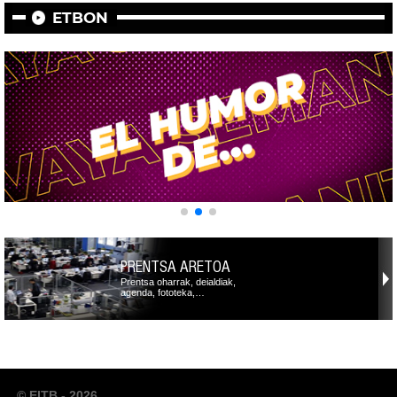
ETBON
PRENTSA ARETOA
Prentsa oharrak, deialdiak,
agenda, fototeka,…
© EITB - 2026