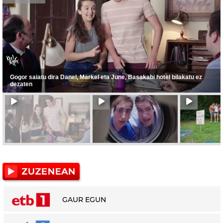
Gogor saiatu dira Danel, Markel eta June, Basakabi hotel bilakatu ez
dezaten
GAUR EGUN