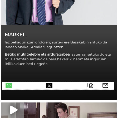
MARKEL
Iaz bekadun izan ondoren, aurten ere Basakabin arituko da
lanean Markel, Amaiari laguntzen.
Betiko mutil xelebre eta arduragabea
izaten jarraituko du eta
mila arazotan sartuko da bera bakarrik, nahiz eta inguruan
ibiliko duen beti Begoña.
telegram