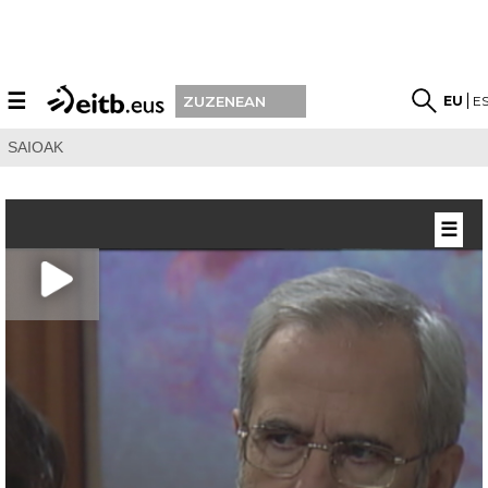
☰
EU
E
ZUZENEAN
SAIOAK
☰