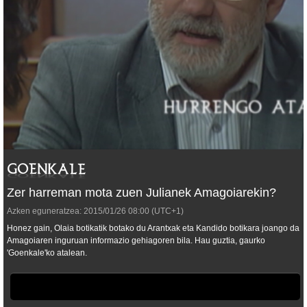
Zer harreman mota zuen Julianek Amagoiarekin?
Azken eguneratzea:
2015/01/26
08:00
(UTC+1)
Honez gain, Olaia botikatik botako du Arantxak eta Kandido botikara joango da
Amagoiaren inguruan informazio gehiagoren bila. Hau guztia, gaurko
'Goenkale'ko atalean.