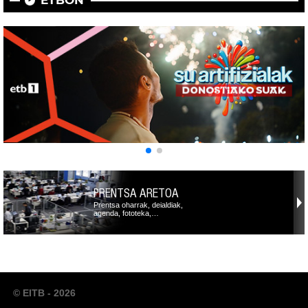
ETBON
PRENTSA ARETOA
Prentsa oharrak, deialdiak,
agenda, fototeka,…
© EITB - 2026