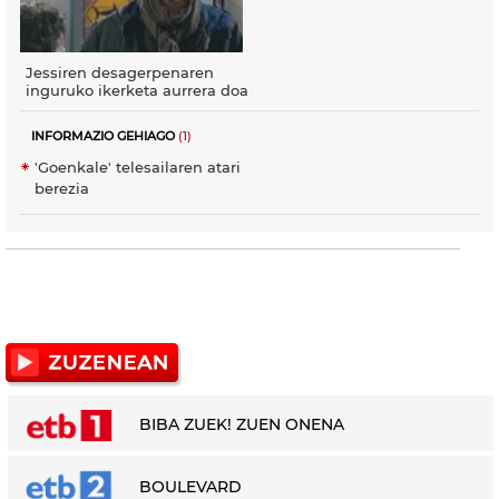
Jessiren desagerpenaren
inguruko ikerketa aurrera doa
INFORMAZIO GEHIAGO
(1)
'Goenkale' telesailaren atari
berezia
BIBA ZUEK! ZUEN ONENA
BOULEVARD