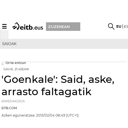
☰
EU
E
ZUZENEAN
SAIOAK
Orria entzun
GAUR, 21:45EAN
'Goenkale': Said, aske,
arrasto faltagatik
ERREDAKZIOA
EITB.COM
Azken eguneratzea:
2013/02/04
08:49
(UTC+1)