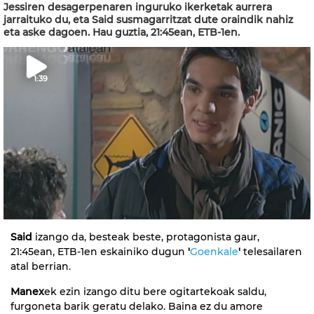
Jessiren desagerpenaren inguruko ikerketak aurrera
jarraituko du, eta Said susmagarritzat dute oraindik nahiz
eta aske dagoen. Hau guztia, 21:45ean, ETB-1en.
1:39
Said
izango da, besteak beste, protagonista gaur,
21:45ean, ETB-1en eskainiko dugun
'
Goenkale
'
telesailaren
atal berrian.
Manex
ek ezin izango ditu bere ogitartekoak saldu,
furgoneta barik geratu delako. Baina ez du amore