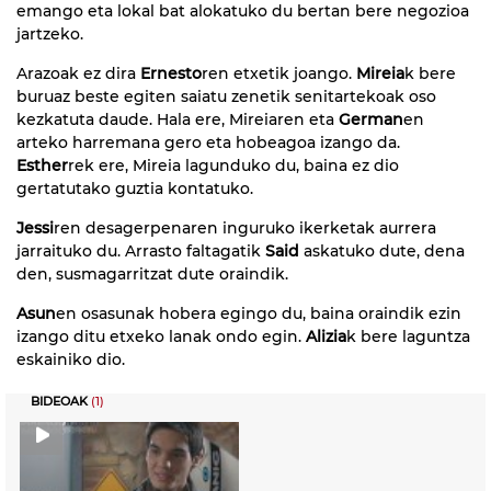
emango eta lokal bat alokatuko du bertan bere negozioa
jartzeko.
Arazoak ez dira
Ernesto
ren etxetik joango.
Mireia
k bere
buruaz beste egiten saiatu zenetik senitartekoak oso
kezkatuta daude. Hala ere, Mireiaren eta
German
en
arteko harremana gero eta hobeagoa izango da.
Esther
rek ere, Mireia lagunduko du, baina ez dio
gertatutako guztia kontatuko.
Jessi
ren desagerpenaren inguruko ikerketak aurrera
jarraituko du. Arrasto faltagatik
Said
askatuko dute, dena
den, susmagarritzat dute oraindik.
Asun
en osasunak hobera egingo du, baina oraindik ezin
izango ditu etxeko lanak ondo egin.
Alizia
k bere laguntza
eskainiko dio.
BIDEOAK
(1)