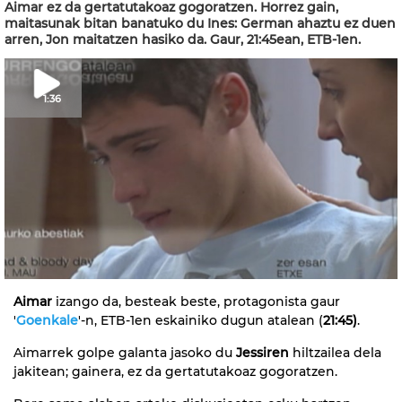
Aimar ez da gertatutakoaz gogoratzen. Horrez gain,
maitasunak bitan banatuko du Ines: German ahaztu ez duen
arren, Jon maitatzen hasiko da. Gaur, 21:45ean, ETB-1en.
1:36
Aimar
izango da, besteak beste, protagonista gaur
'
Goenkale
'-n, ETB-1en eskainiko dugun atalean (
21:45)
.
Aimarrek golpe galanta jasoko du
Jessiren
hiltzailea dela
jakitean; gainera, ez da gertatutakoaz gogoratzen.