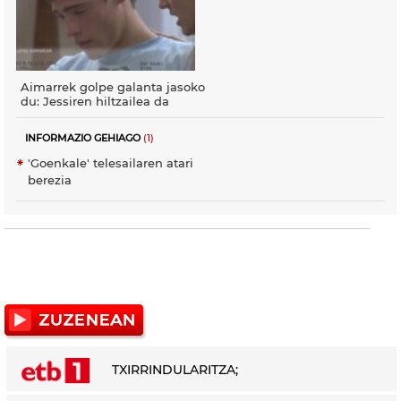
Aimarrek golpe galanta jasoko
du: Jessiren hiltzailea da
INFORMAZIO GEHIAGO
(1)
'Goenkale' telesailaren atari
berezia
TXIRRINDULARITZA;