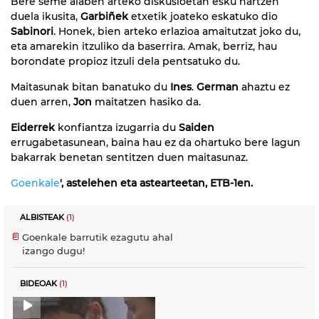
Bere seme alaben arteko diskusioetan esku hartzen
duela ikusita,
Garbiñek
etxetik joateko eskatuko dio
Sabinori
. Honek, bien arteko erlazioa amaitutzat joko du,
eta amarekin itzuliko da baserrira. Amak, berriz, hau
borondate propioz itzuli dela pentsatuko du.
Maitasunak bitan banatuko du
Ines
.
German
ahaztu ez
duen arren,
Jon
maitatzen hasiko da.
Eiderrek
konfiantza izugarria du
Saiden
errugabetasunean, baina hau ez da ohartuko bere lagun
bakarrak benetan sentitzen duen maitasunaz.
Goenkale
', astelehen eta astearteetan, ETB-1en.
ALBISTEAK
(1)
Goenkale barrutik ezagutu ahal
izango dugu!
BIDEOAK
(1)