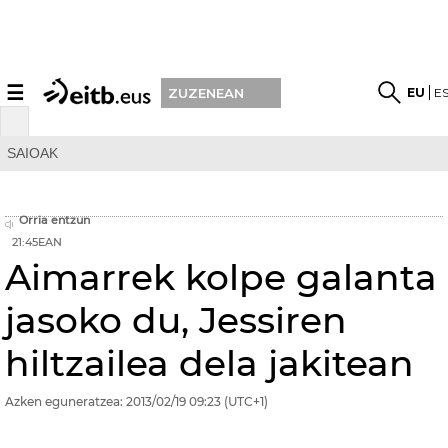
☰
EU
E
ZUZENEAN
SAIOAK
Orria entzun
21:45EAN
Aimarrek kolpe galanta
jasoko du, Jessiren
hiltzailea dela jakitean
Azken eguneratzea:
2013/02/19
09:23
(UTC+1)