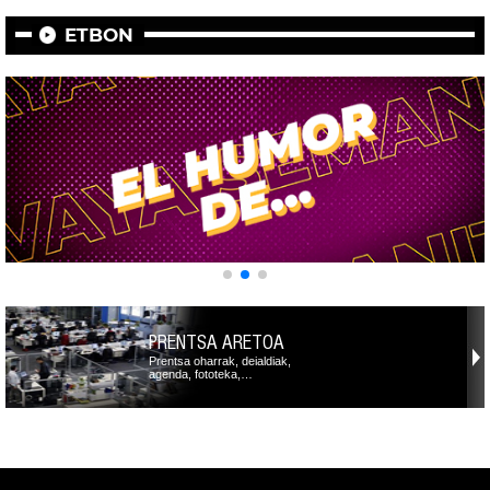
ETBON
PRENTSA ARETOA
Prentsa oharrak, deialdiak,
agenda, fototeka,…