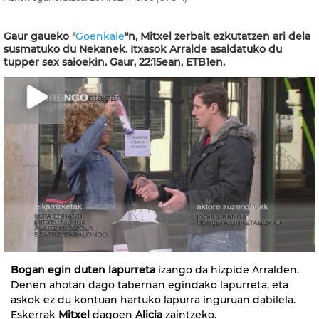
Gaur gaueko "
Goenkale
"n, Mitxel zerbait ezkutatzen ari dela
susmatuko du Nekanek. Itxasok Arralde asaldatuko du
tupper sex saioekin. Gaur, 22:15ean, ETB1en.
Bogan egin duten lapurreta
izango da hizpide Arralden.
Denen ahotan dago tabernan egindako lapurreta, eta
askok ez du kontuan hartuko lapurra inguruan dabilela.
Eskerrak
Mitxel
dagoen
Alicia
zaintzeko.