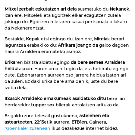
Mitxel zerbait ezkutatzen ari dela
susmatuko du
Nekane
k,
izan ere, Mitxelek eta Egoitzek elkar ezagutzen zutela
jakingo du. Egoitzen hiletaren kasua pertsonala bilakatu
da Nekanerentzat.
Bestalde,
Kepa
k etsi egingo du, izan ere,
Mireia
k berari
laguntzea erabakiko du:
Afrikara joango da
gaixo dagoen
haurra Arraldera eramateko asmoz.
Erika
ren bizitza aldatu egingo
da bere semea Arraldera
heldu
takoan. Haren ama hil egin da, eta hobiratu egingo
dute. Ezbeharraren aurrean oso jarrera heldua izaten ari
da Julen. Ez daki Erika bere ama denik, uste du bere
izeba dela.
Itxasok Arraldeko emakumeak asaldatuko ditu
bere lan
berriarekin:
tupper sex
bilerak antolatzen arituko da.
Ez galdu zure telesail gustukoena,
astelehen eta
astearteetan
,
22:15
etik aurrera,
ETB1en
. Gainera,
"Goenkale" zuzenean
ikus dezakezue internet bidez.