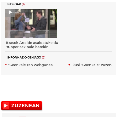
BIDEOAK
(1)
Itxasok Arralde asaldatuko du
'tupper sex' saio batekin
INFORMAZIO GEHIAGO
(2)
"Goenkale"ren webgunea
Ikusi "Goenkale" zuzenea