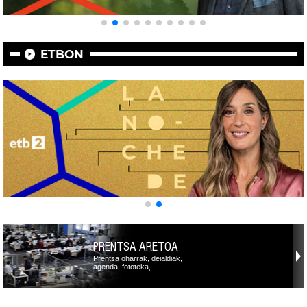
ETBON
PRENTSA ARETOA
Prentsa oharrak, deialdiak,
agenda, fototeka,…