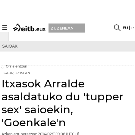
☰
EU
E
ZUZENEAN
SAIOAK
Orria entzun
GAUR, 22:15EAN
Itxasok Arralde
asaldatuko du 'tupper
sex' saioekin,
'Goenkale'n
Azken eguneratzea:
2014/02/11
19:06
(UTC+1)