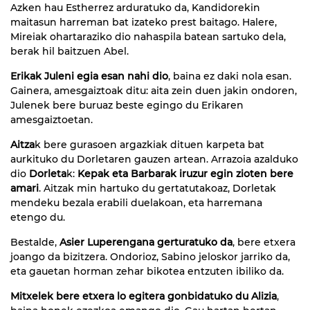
Azken hau Estherrez arduratuko da, Kandidorekin
maitasun harreman bat izateko prest baitago. Halere,
Mireiak ohartaraziko dio nahaspila batean sartuko dela,
berak hil baitzuen Abel.
Erikak Juleni egia esan nahi dio
, baina ez daki nola esan.
Gainera, amesgaiztoak ditu: aita zein duen jakin ondoren,
Julenek bere buruaz beste egingo du Erikaren
amesgaiztoetan.
Aitza
k bere gurasoen argazkiak dituen karpeta bat
aurkituko du Dorletaren gauzen artean. Arrazoia azalduko
dio
Dorleta
k:
Kepak eta Barbarak iruzur egin zioten bere
amari
. Aitzak min hartuko du gertatutakoaz, Dorletak
mendeku bezala erabili duelakoan, eta harremana
etengo du.
Bestalde,
Asier Luperengana gerturatuko da
, bere etxera
joango da bizitzera. Ondorioz, Sabino jeloskor jarriko da,
eta gauetan horman zehar bikotea entzuten ibiliko da.
Mitxelek bere etxera lo egitera gonbidatuko du Alizia
,