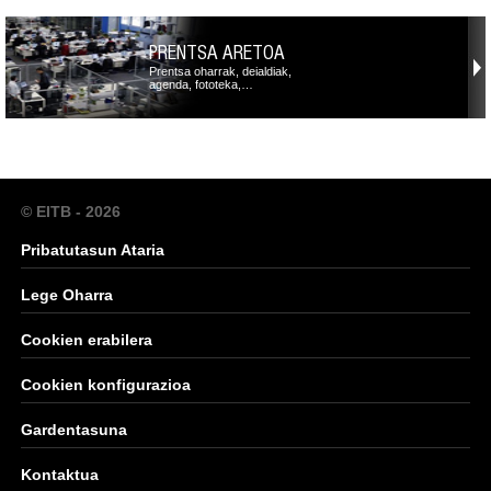
PRENTSA ARETOA
Prentsa oharrak, deialdiak,
agenda, fototeka,…
© EITB - 2026
Pribatutasun Ataria
Lege Oharra
Cookien erabilera
Cookien konfigurazioa
Gardentasuna
Kontaktua