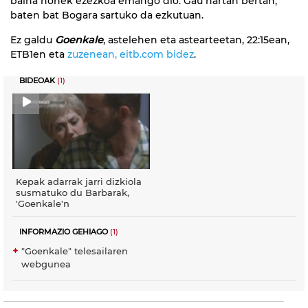
baina honek ezezkoa emango dio. Gau hartan bertan,
baten bat Bogara sartuko da ezkutuan.
Ez galdu
Goenkale
, astelehen eta astearteetan, 22:15ean,
ETB1en eta
zuzenean, eitb.com bidez
.
BIDEOAK
(1)
Kepak adarrak jarri dizkiola
susmatuko du Barbarak,
'Goenkale'n
INFORMAZIO GEHIAGO
(1)
"Goenkale" telesailaren
webgunea