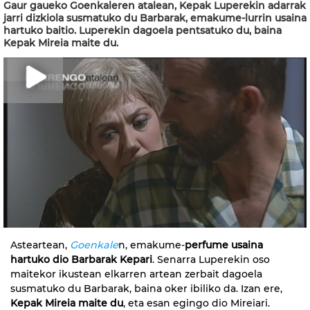
Gaur gaueko Goenkaleren atalean, Kepak Luperekin adarrak
jarri dizkiola susmatuko du Barbarak, emakume-lurrin usaina
hartuko baitio. Luperekin dagoela pentsatuko du, baina
Kepak Mireia maite du.
Asteartean,
Goenkale
n, emakume-
perfume usaina
hartuko dio Barbarak Kepari
. Senarra Luperekin oso
maitekor ikustean elkarren artean zerbait dagoela
susmatuko du Barbarak, baina oker ibiliko da. Izan ere,
Kepak Mireia maite du
, eta esan egingo dio Mireiari.