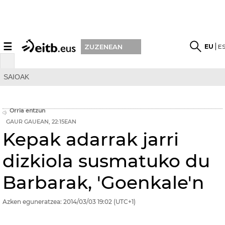
☰
EU
E
ZUZENEAN
SAIOAK
Orria entzun
GAUR GAUEAN, 22:15EAN
Kepak adarrak jarri
dizkiola susmatuko du
Barbarak, 'Goenkale'n
Azken eguneratzea:
2014/03/03
19:02
(UTC+1)