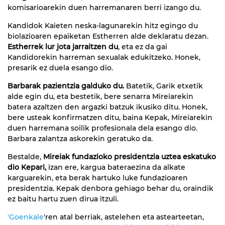
komisarioarekin duen harremanaren berri izango du.
Kandidok Kaieten neska-lagunarekin hitz egingo du
biolazioaren epaiketan Estherren alde deklaratu dezan.
Estherrek lur jota jarraitzen du
, eta ez da gai
Kandidorekin harreman sexualak edukitzeko. Honek,
presarik ez duela esango dio.
Barbarak pazientzia galduko du.
Batetik, Garik etxetik
alde egin du, eta bestetik, bere senarra Mireiarekin
batera azaltzen den argazki batzuk ikusiko ditu. Honek,
bere usteak konfirmatzen ditu, baina Kepak, Mireiarekin
duen harremana soilik profesionala dela esango dio.
Barbara zalantza askorekin geratuko da.
Bestalde,
Mireiak fundazioko presidentzia uztea eskatuko
dio Kepari,
izan ere, kargua bateraezina da alkate
karguarekin, eta berak hartuko luke fundazioaren
presidentzia. Kepak denbora gehiago behar du, oraindik
ez baitu hartu zuen dirua itzuli.
'Goenkale
'ren atal berriak, astelehen eta astearteetan,