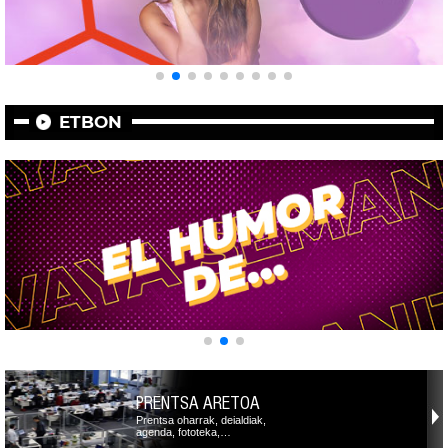
ETBON
PRENTSA ARETOA
Prentsa oharrak, deialdiak,
agenda, fototeka,…