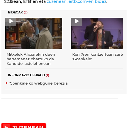
22:15ean, ETB1en eta
zuzenean, eitb.com-en bidez
.
BIDEOAK
(2)
Mitxelek Aliciarekin duen
Ken 7ren kontzertuan sartuk
harremanaz ohartuko da
'Goenkale'
Kandido. astelehenean
INFORMAZIO GEHIAGO
(1)
'Goenkale'ko webgune berezia