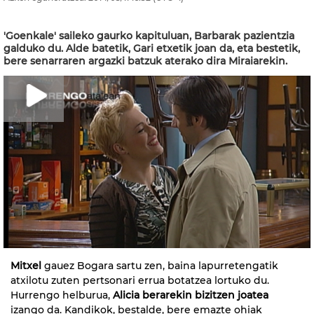
'Goenkale' saileko gaurko kapituluan, Barbarak pazientzia
galduko du. Alde batetik, Gari etxetik joan da, eta bestetik,
bere senarraren argazki batzuk aterako dira Miraiarekin.
Mitxel
gauez Bogara sartu zen, baina lapurretengatik
atxilotu zuten pertsonari errua botatzea lortuko du.
Hurrengo helburua,
Alicia berarekin bizitzen joatea
izango da. Kandikok, bestalde, bere emazte ohiak