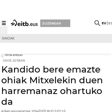
☰
EU
E
ZUZENEAN
SAIOAK
Orria entzun
GAUR, 22:15EAN
Kandido bere emazte
ohiak Mitxelekin duen
harremanaz ohartuko
da
Azken eguneratzea:
2014/03/11
16:32
(UTC+1)