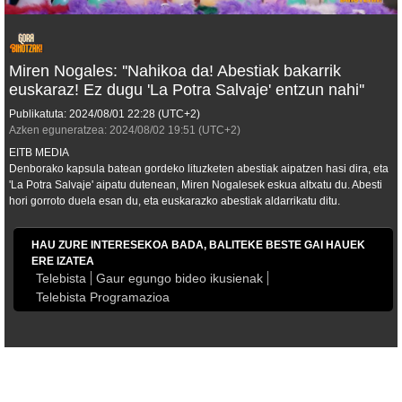
Miren Nogales: ''Nahikoa da! Abestiak bakarrik
euskaraz! Ez dugu 'La Potra Salvaje' entzun nahi''
Publikatuta:
2024/08/01
22:28
(UTC+2)
Azken eguneratzea:
2024/08/02
19:51
(UTC+2)
EITB MEDIA
Denborako kapsula batean gordeko lituzketen abestiak aipatzen hasi dira, eta
'La Potra Salvaje' aipatu dutenean, Miren Nogalesek eskua altxatu du. Abesti
hori gorroto duela esan du, eta euskarazko abestiak aldarrikatu ditu.
HAU ZURE INTERESEKOA BADA, BALITEKE BESTE GAI HAUEK
ERE IZATEA
Telebista
Gaur egungo bideo ikusienak
Telebista Programazioa