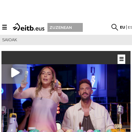
☰
EU
E
ZUZENEAN
SAIOAK
☰