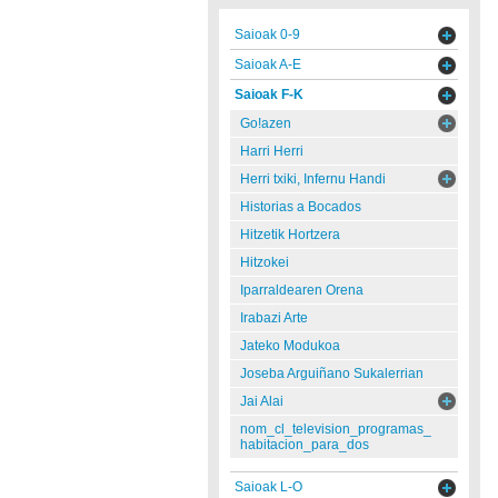
Saioak 0-9
Saioak A-E
Saioak F-K
Go!azen
Harri Herri
Herri txiki, Infernu Handi
Historias a Bocados
Hitzetik Hortzera
Hitzokei
Iparraldearen Orena
Irabazi Arte
Jateko Modukoa
Joseba Arguiñano Sukalerrian
Jai Alai
nom_cl_television_programas_
habitacion_para_dos
Saioak L-O