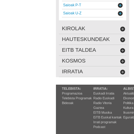
Saioak P-T
Saioak U-Z
KIROLAK
HAUTESKUNDEAK
EITB TALDEA
KOSMOS
IRRATIA
TELEBISTA:
IRRATIA:
ALBIS
Programazioa
Euskadi Irratia
Aktuali
Telebista Programak
Radio Euskadi
Ekonom
Bideoak
Radio Vitoria
Politika
Gaztea
Kultura
EITB Musika
Ikusmi
EiTB Euskal kantak
Egurald
Irrati programak
Podcast