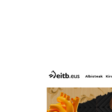
Albisteak
Kir