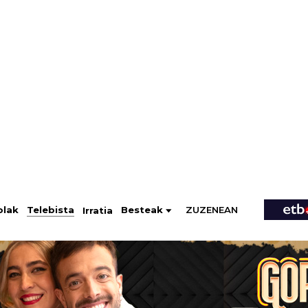
ZUZENEAN
Telebista
Besteak
olak
Irratia