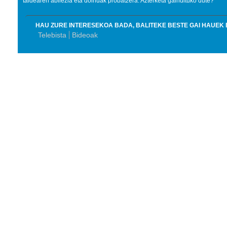
taldearen abilezia eta doinuak probatzera. Azterketa gaindituko dute?
HAU ZURE INTERESEKOA BADA, BALITEKE BESTE GAI HAUEK 
Telebista
Bideoak