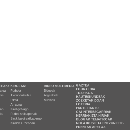
GAZTEA
TEAK:
KIROLAK:
BIDEO MULTIMEDIA
EGURALDIA
tatea
Futbola
Bideoak
TRAFIKOA
ia
Txirrindularitza
Argazkiak
HAUTESKUNDEAK
Pilota
Audioak
ZOZKETAK DOAN
LOTERIA
Arrauna
PARTE HARTU
ran
Kirol gehiago
GAI INTERESGARRIAK
ia
Futbol sailkapenak
HERRIAK ETA HIRIAK
Saskibaloi sailkapenak
BLOGAK TEMATIKOAK
Kirolak zuzenean
NOLA IKUSI ETA ENTZUN EITB
PRENTSA ARETOA