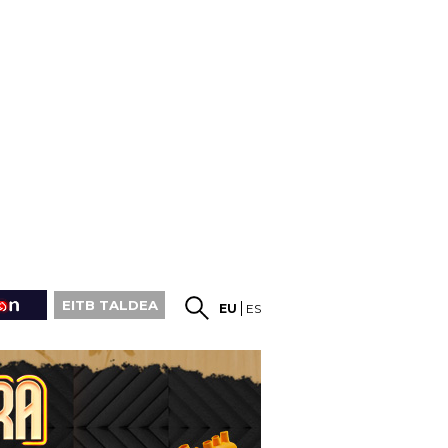
EITB TALDEA
EU
ES