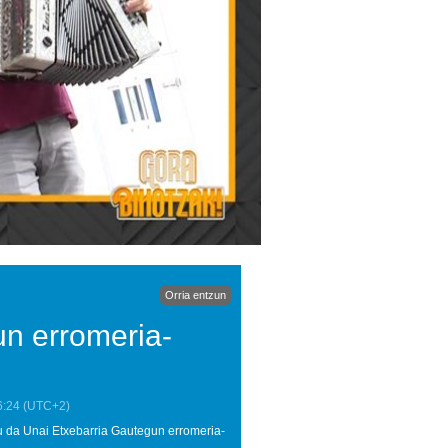
Orria entzun
n erromeria-
6:24
(UTC+2)
atu da Unai Etxebarria Gautegun erromeria-