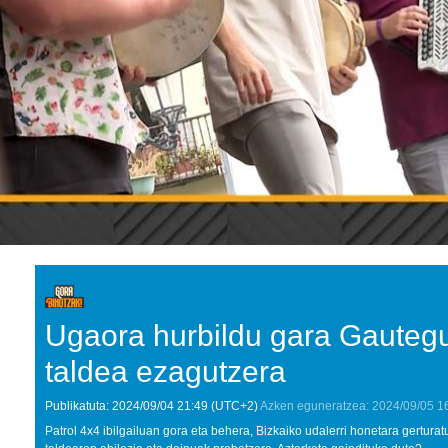
Ugaora hurbildu gara Gautegu
taldea ezagutzera
Publikatuta:
2024/09/04
21:49
(UTC+2)
Azken eguneratzea:
2024/09/05
1
Patrol 4x4 ibilgailuan gora eta behera, Bizkaiko udalerri honetara gertur