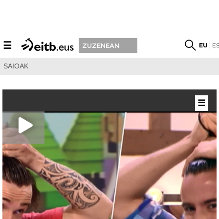
☰
EU
E
ZUZENEAN
SAIOAK
☰