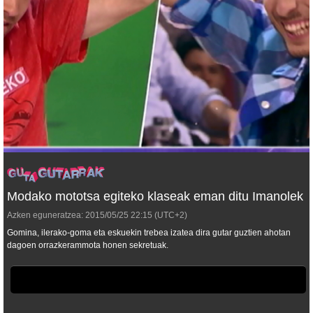
Modako mototsa egiteko klaseak eman ditu Imanolek
Azken eguneratzea:
2015/05/25
22:15
(UTC+2)
Gomina, ilerako-goma eta eskuekin trebea izatea dira gutar guztien ahotan
dagoen orrazkerammota honen sekretuak.