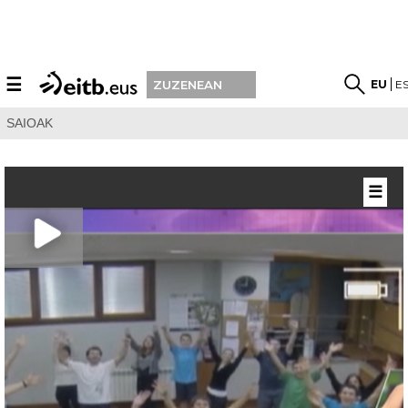
☰
EU
E
ZUZENEAN
SAIOAK
☰