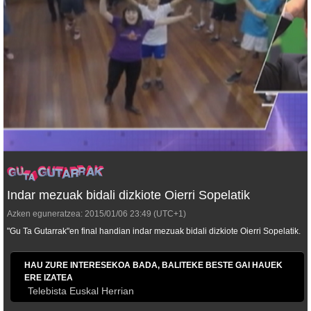
Indar mezuak bidali dizkiote Oierri Sopelatik
Azken eguneratzea:
2015/01/06
23:49
(UTC+1)
"Gu Ta Gutarrak"en final handian indar mezuak bidali dizkiote Oierri Sopelatik.
HAU ZURE INTERESEKOA BADA, BALITEKE BESTE GAI HAUEK
ERE IZATEA
Telebista Euskal Herrian