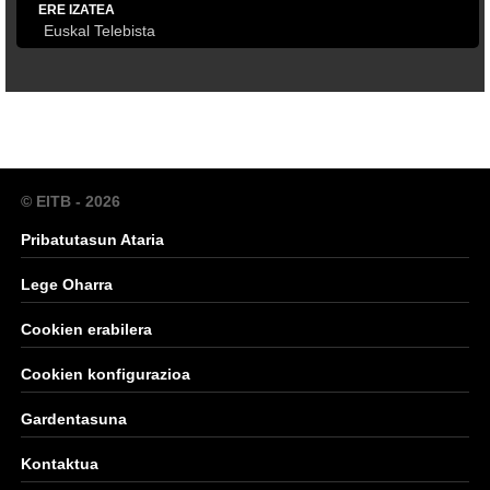
ERE IZATEA
Euskal Telebista
© EITB - 2026
Pribatutasun Ataria
Lege Oharra
Cookien erabilera
Cookien konfigurazioa
Gardentasuna
Kontaktua