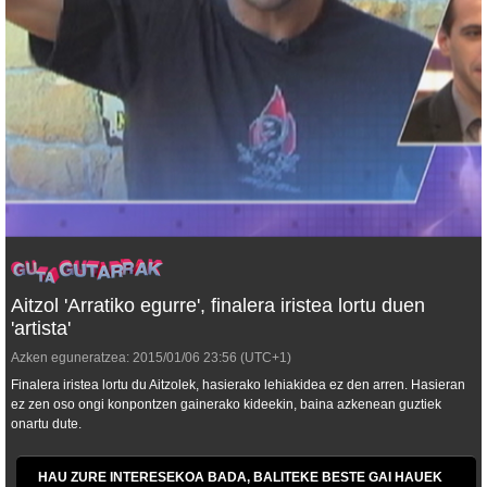
Aitzol 'Arratiko egurre', finalera iristea lortu duen
'artista'
Azken eguneratzea:
2015/01/06
23:56
(UTC+1)
Finalera iristea lortu du Aitzolek, hasierako lehiakidea ez den arren. Hasieran
ez zen oso ongi konpontzen gainerako kideekin, baina azkenean guztiek
onartu dute.
HAU ZURE INTERESEKOA BADA, BALITEKE BESTE GAI HAUEK