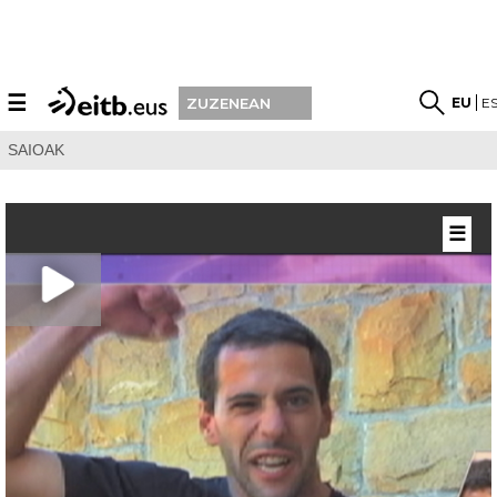
☰
EU
E
ZUZENEAN
SAIOAK
☰