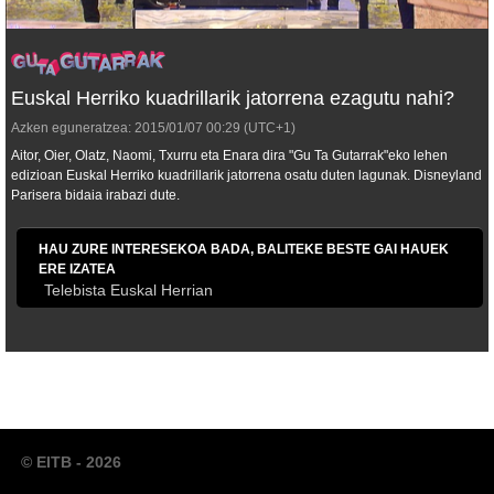
Euskal Herriko kuadrillarik jatorrena ezagutu nahi?
Azken eguneratzea:
2015/01/07
00:29
(UTC+1)
Aitor, Oier, Olatz, Naomi, Txurru eta Enara dira "Gu Ta Gutarrak"eko lehen
edizioan Euskal Herriko kuadrillarik jatorrena osatu duten lagunak. Disneyland
Parisera bidaia irabazi dute.
HAU ZURE INTERESEKOA BADA, BALITEKE BESTE GAI HAUEK
ERE IZATEA
Telebista Euskal Herrian
© EITB - 2026