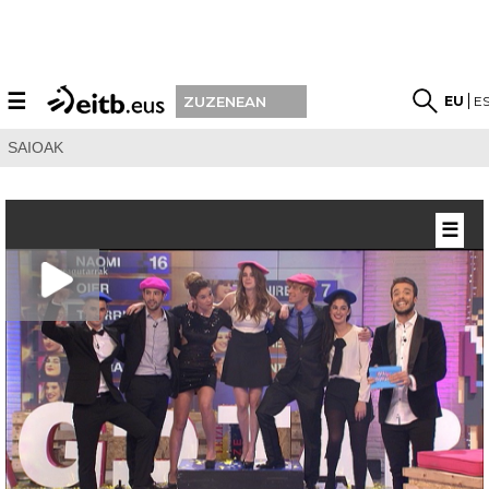
☰
EU
E
ZUZENEAN
SAIOAK
☰