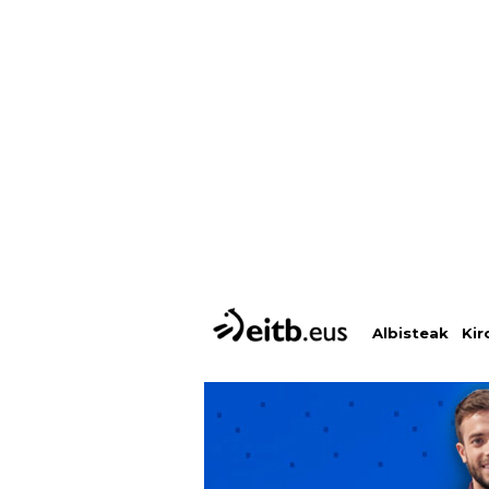
Albisteak
Kir