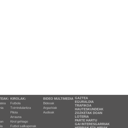
GAZTEA
TEAK:
KIROLAK:
BIDEO MULTIMEDIA
EGURALDIA
tatea
Futbola
Bideoak
TRAFIKOA
ia
Txirrindularitza
Argazkiak
HAUTESKUNDEAK
Pilota
Audioak
ZOZKETAK DOAN
LOTERIA
Arrauna
PARTE HARTU
ran
Kirol gehiago
GAI INTERESGARRIAK
ia
Futbol sailkapenak
HERRIAK ETA HIRIAK