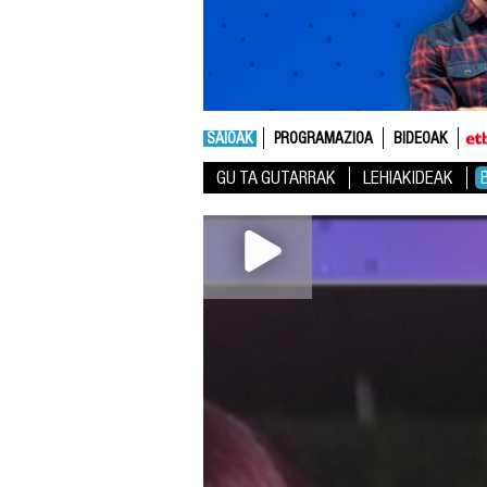
SAIOAK
PROGRAMAZIOA
BIDEOAK
GU TA GUTARRAK
LEHIAKIDEAK