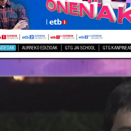
BIDEOAK
AURREKO EDIZIOAK
GTG JAI SCHOOL
GTG KANPINEA