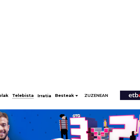
ZUZENEAN
Telebista
Besteak
olak
Irratia