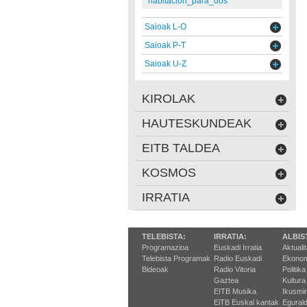
habitacion_para_dos
Saioak L-O
Saioak P-T
Saioak U-Z
KIROLAK
HAUTESKUNDEAK
EITB TALDEA
KOSMOS
IRRATIA
TELEBISTA:
IRRATIA:
ALBIS
Programazioa
Euskadi Irratia
Aktuali
Telebista Programak
Radio Euskadi
Ekonom
Bideoak
Radio Vitoria
Politika
Gaztea
Kultura
EITB Musika
Ikusmi
EiTB Euskal kantak
Egurald