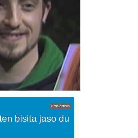
Orria entzun
en bisita jaso du