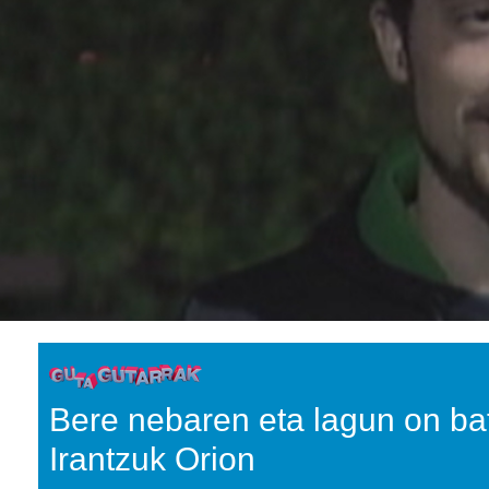
Bere nebaren eta lagun on bat
Irantzuk Orion