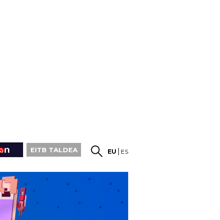
EITB TALDEA
EU
ES