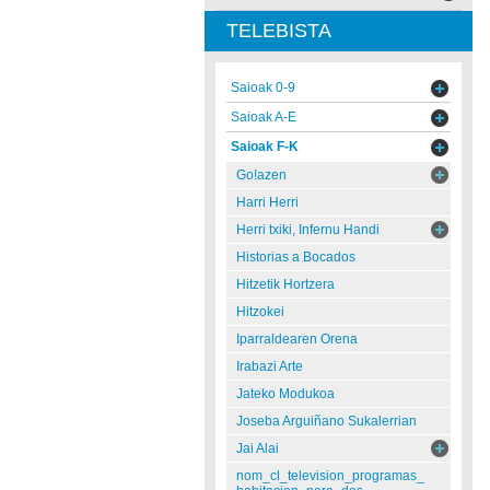
TELEBISTA
Saioak 0-9
Saioak A-E
Saioak F-K
Go!azen
Harri Herri
Herri txiki, Infernu Handi
Historias a Bocados
Hitzetik Hortzera
Hitzokei
Iparraldearen Orena
Irabazi Arte
Jateko Modukoa
Joseba Arguiñano Sukalerrian
Jai Alai
nom_cl_television_programas_