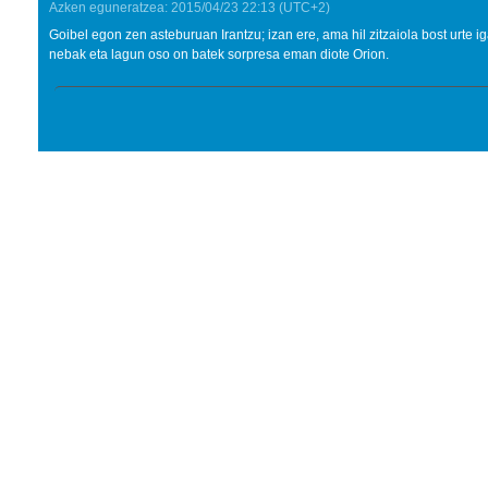
Azken eguneratzea:
2015/04/23
22:13
(UTC+2)
Goibel egon zen asteburuan Irantzu; izan ere, ama hil zitzaiola bost urte 
nebak eta lagun oso on batek sorpresa eman diote Orion.