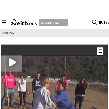
☰
EU
E
ZUZENEAN
SAIOAK
☰