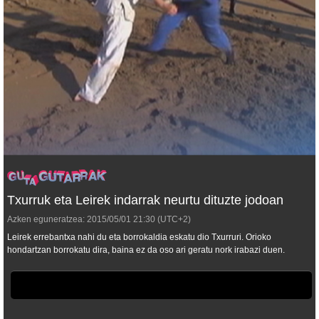
Txurruk eta Leirek indarrak neurtu dituzte jodoan
Azken eguneratzea:
2015/05/01
21:30
(UTC+2)
Leirek errebantxa nahi du eta borrokaldia eskatu dio Txurruri. Orioko
hondartzan borrokatu dira, baina ez da oso ari geratu nork irabazi duen.