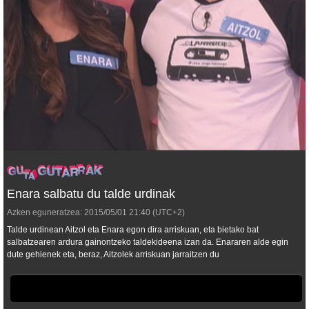
Enara salbatu du talde urdinak
Azken eguneratzea:
2015/05/01
21:40
(UTC+2)
Talde urdinean Aitzol eta Enara egon dira arriskuan, eta bietako bat
salbatzearen ardura gainontzeko taldekideena izan da. Enararen alde egin
dute gehienek eta, beraz, Aitzolek arriskuan jarraitzen du