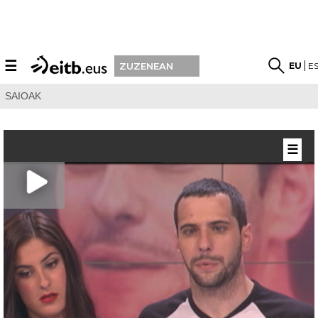
☰
EU
E
ZUZENEAN
SAIOAK
☰