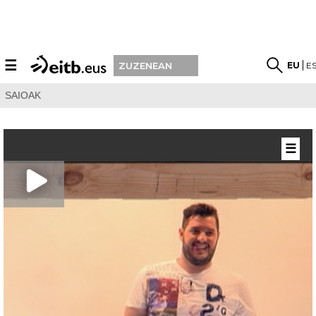
☰
EU
E
ZUZENEAN
SAIOAK
☰