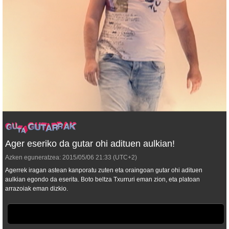
Ager eseriko da gutar ohi adituen aulkian!
Azken eguneratzea:
2015/05/06
21:33
(UTC+2)
Agerrek iragan astean kanporatu zuten eta oraingoan gutar ohi adituen
aulkian egondo da eserita. Boto beltza Txurruri eman zion, eta platoan
arrazoiak eman dizkio.