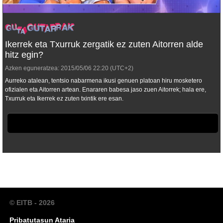
Ikerrek eta Txurruk zergatik ez zuten Aitorren alde
hitz egin?
Azken eguneratzea:
2015/05/06
22:20
(UTC+2)
Aurreko atalean, tentsio nabarmena ikusi genuen platoan hiru mosketero
ofizialen eta Aitorren artean. Enararen babesa jaso zuen Aitorrek; hala ere,
Txurruk eta Ikerrek ez zuten txintik ere esan.
© EITB - 2026
Pribatutasun Ataria