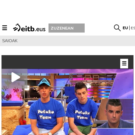
☰
EU
E
ZUZENEAN
SAIOAK
☰