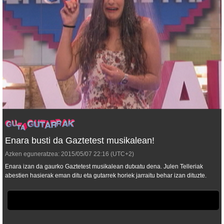
Enara busti da Gaztetest musikalean!
Azken eguneratzea:
2015/05/07
22:16
(UTC+2)
Enara izan da gaurko Gaztetest musikalean dutxatu dena. Julen Telleriak
abestien hasierak eman ditu eta gutarrek horiek jarraitu behar izan dituzte.