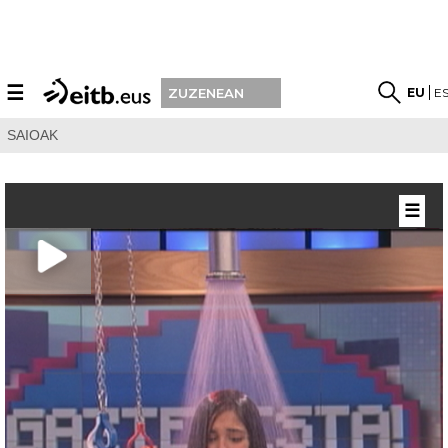
☰
EU
E
ZUZENEAN
SAIOAK
☰