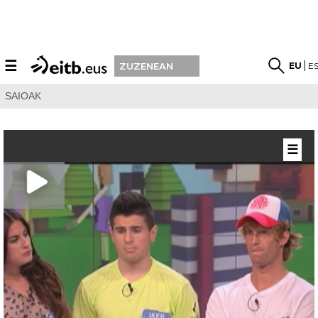
☰
EU
E
ZUZENEAN
SAIOAK
☰