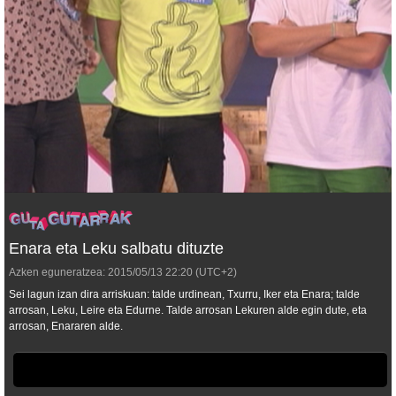
Enara eta Leku salbatu dituzte
Azken eguneratzea:
2015/05/13
22:20
(UTC+2)
Sei lagun izan dira arriskuan: talde urdinean, Txurru, Iker eta Enara; talde
arrosan, Leku, Leire eta Edurne. Talde arrosan Lekuren alde egin dute, eta
arrosan, Enararen alde.