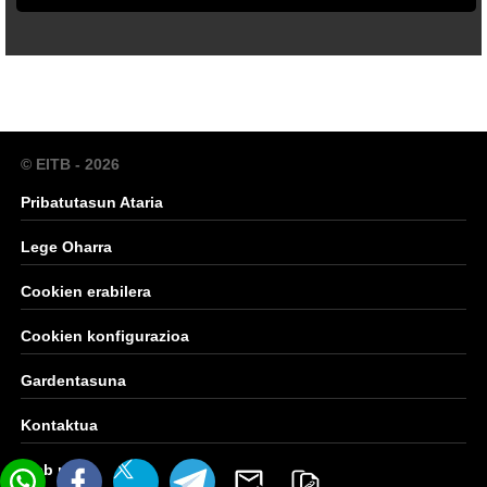
© EITB - 2026
Pribatutasun Ataria
Lege Oharra
Cookien erabilera
Cookien konfigurazioa
Gardentasuna
Kontaktua
Web mapa