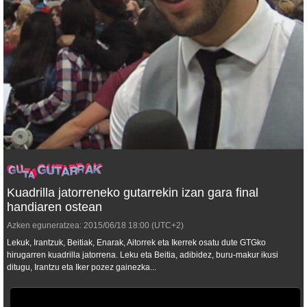
Kuadrilla jatorreneko gutarrekin izan gara final
handiaren ostean
Azken eguneratzea:
2015/06/18
18:00
(UTC+2)
Lekuk, Irantzuk, Beitiak, Enarak, Aitorrek eta Ikerrek osatu dute GTGko
hirugarren kuadrilla jatorrena. Leku eta Beitia, adibidez, buru-makur ikusi
ditugu, Irantzu eta Iker pozez gainezka...