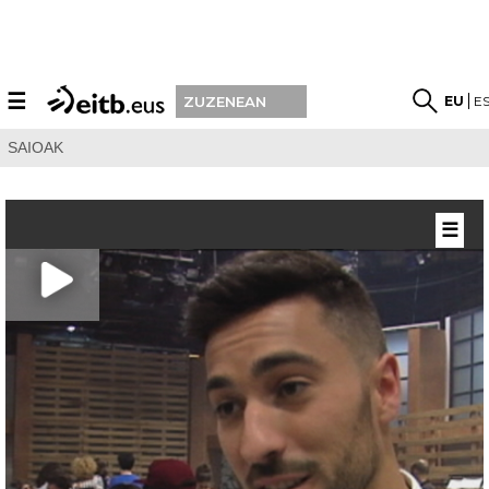
☰
EU
E
ZUZENEAN
SAIOAK
☰