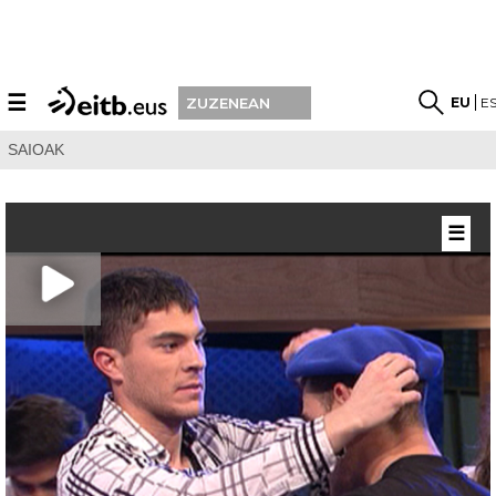
☰
EU
E
ZUZENEAN
SAIOAK
☰