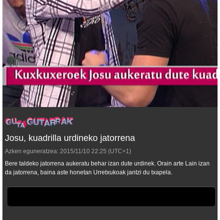
Josu, kuadrilla urdineko jatorrena
Azken eguneratzea:
2015/11/10
22:25
(UTC+1)
Bere taldeko jatorrena aukeratu behar izan dute urdinek. Orain arte Lain izan
da jatorrena, baina aste honetan Urretxukoak jantzi du txapela.