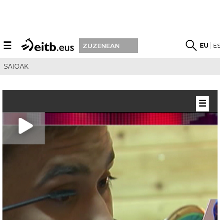
☰
EU
E
ZUZENEAN
SAIOAK
☰