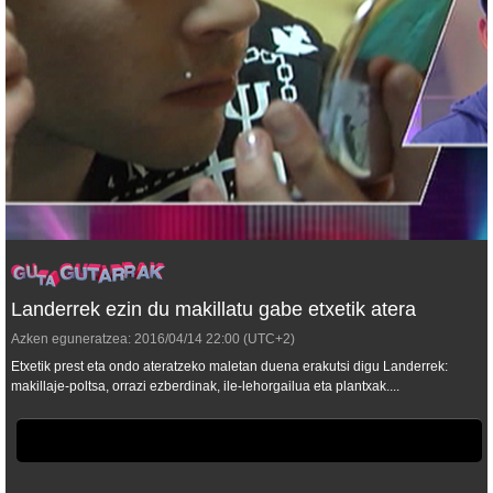
Landerrek ezin du makillatu gabe etxetik atera
Azken eguneratzea:
2016/04/14
22:00
(UTC+2)
Etxetik prest eta ondo ateratzeko maletan duena erakutsi digu Landerrek:
makillaje-poltsa, orrazi ezberdinak, ile-lehorgailua eta plantxak....