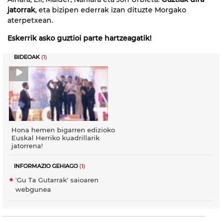
jatorrak
, eta bizipen ederrak izan dituzte Morgako
aterpetxean.
Eskerrik asko guztioi parte hartzeagatik!
BIDEOAK
(1)
Hona hemen bigarren edizioko
Euskal Herriko kuadrillarik
jatorrena!
INFORMAZIO GEHIAGO
(1)
'Gu Ta Gutarrak' saioaren
webgunea