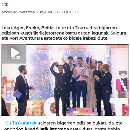
EITB
Azken eguneratzea:
2015/04/08
15:50
(UTC+2)
Leku, Ager, Eneko, Beitia, Leire eta Txurru dira bigarren
edizioan kuadrillarik jatorrena osatu duten lagunak. Saloura
eta Port Aventurara astebeteko bidaia irabazi dute.
26:25
'Gu Ta Gutarrak
'
saioaren bigarren edizioa bukatu da, eta,
ondorioz,
kuadrillarik jatorrena
osatu dugu beste behin