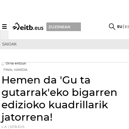
☰
EU
E
ZUZENEAN
SAIOAK
Orria entzun
FINAL HANDIA
Hemen da 'Gu ta
gutarrak'eko bigarren
edizioko kuadrillarik
jatorrena!
L.A. | EITB.EUS