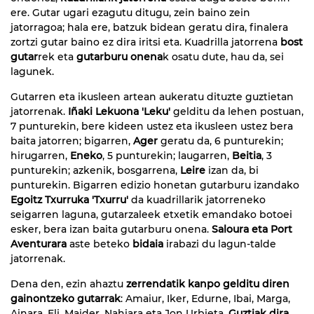
ere. Gutar ugari ezagutu ditugu, zein baino zein
jatorragoa; hala ere, batzuk bidean geratu dira, finalera
zortzi gutar baino ez dira iritsi eta. Kuadrilla jatorrena
bost
gutar
rek eta
gutarburu onena
k osatu dute, hau da, sei
lagunek.
Gutarren eta ikusleen artean aukeratu dituzte guztietan
jatorrenak.
Iñaki Lekuona
'Leku'
gelditu da lehen postuan,
7 punturekin, bere kideen ustez eta ikusleen ustez bera
baita jatorren; bigarren,
Ager
geratu da, 6 punturekin;
hirugarren,
Eneko
, 5 punturekin; laugarren,
Beitia
, 3
punturekin; azkenik, bosgarrena,
Leire
izan da, bi
punturekin. Bigarren edizio honetan gutarburu izandako
Egoitz Txurruka 'Txurru'
da kuadrillarik jatorreneko
seigarren laguna, gutarzaleek etxetik emandako botoei
esker, bera izan baita gutarburu onena.
Saloura eta Port
Aventurara
aste beteko
bidaia
irabazi du lagun-talde
jatorrenak.
Dena den, ezin ahaztu
zerrendatik kanpo gelditu diren
gainontzeko gutarrak
: Amaiur, Iker, Edurne, Ibai, Marga,
Ainara, Eli, Maider, Nahiara eta Jon Urbieta.
Guztiak dira