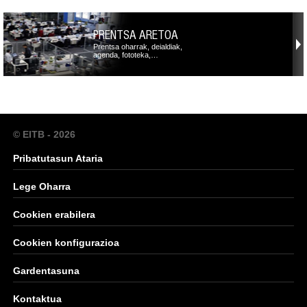
PRENTSA ARETOA
Prentsa oharrak, deialdiak,
agenda, fototeka,…
© EITB - 2026
Pribatutasun Ataria
Lege Oharra
Cookien erabilera
Cookien konfigurazioa
Gardentasuna
Kontaktua