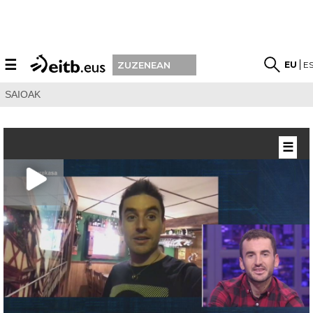
☰
EU
E
ZUZENEAN
SAIOAK
☰