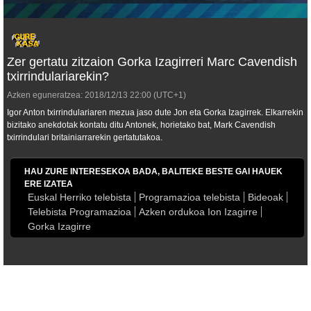
Zer gertatu zitzaion Gorka Izagirreri Marc Cavendish
txirrindulariarekin?
Azken eguneratzea:
2018/12/13
22:00
(UTC+1)
Igor Anton txirrindulariaren mezua jaso dute Jon eta Gorka Izagirrek. Elkarrekin
bizitako anekdotak kontatu ditu Antonek, horietako bat, Mark Cavendish
txirrindulari britainiarrarekin gertatutakoa.
HAU ZURE INTERESEKOA BADA, BALITEKE BESTE GAI HAUEK
ERE IZATEA
Euskal Herriko telebista
Programazioa telebista
Bideoak
Telebista Programazioa
Azken ordukoa Ion Izagirre
Gorka Izagirre