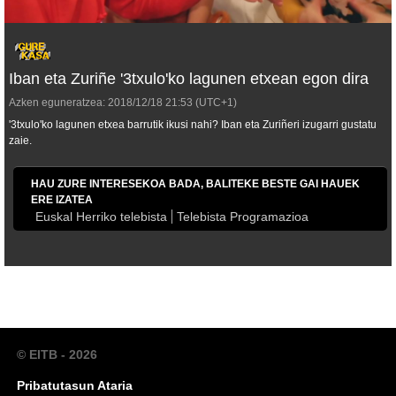
Iban eta Zuriñe '3txulo'ko lagunen etxean egon dira
Azken eguneratzea:
2018/12/18
21:53
(UTC+1)
'3txulo'ko lagunen etxea barrutik ikusi nahi? Iban eta Zuriñeri izugarri gustatu
zaie.
HAU ZURE INTERESEKOA BADA, BALITEKE BESTE GAI HAUEK
ERE IZATEA
Euskal Herriko telebista
Telebista Programazioa
© EITB - 2026
Pribatutasun Ataria