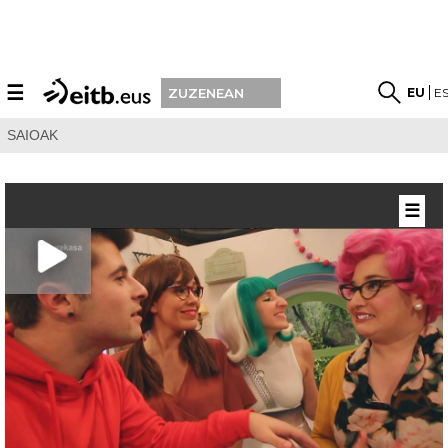
☰
EU
E
ZUZENEAN
SAIOAK
☰