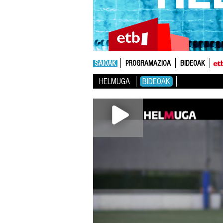
SAIOAK
PROGRAMAZIOA
BIDEOAK
HELMUGA
BIDEOAK