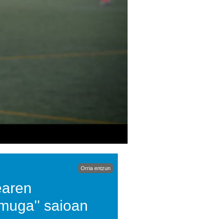
Orria entzun
earen
lmuga'' saioan