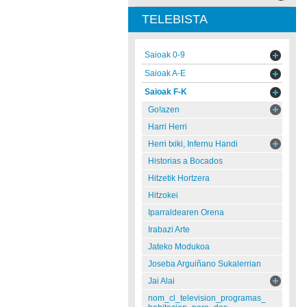
TELEBISTA
Saioak 0-9
Saioak A-E
Saioak F-K
Go!azen
Harri Herri
Herri txiki, Infernu Handi
Historias a Bocados
Hitzetik Hortzera
Hitzokei
Iparraldearen Orena
Irabazi Arte
Jateko Modukoa
Joseba Arguiñano Sukalerrian
Jai Alai
nom_cl_television_programas_