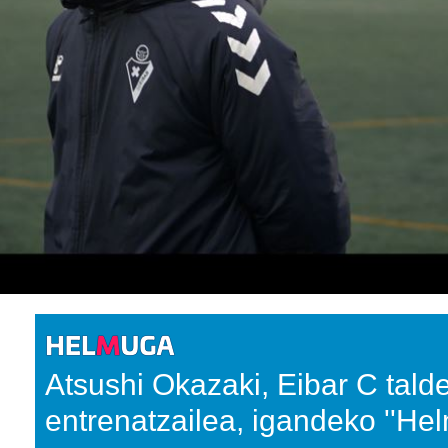
Atsushi Okazaki, Eibar C tald
entrenatzailea, igandeko ''He