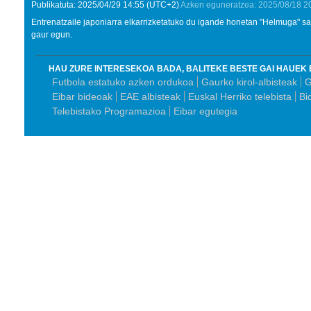
Publikatuta:
2025/04/29
14:55
(UTC+2)
Azken eguneratzea:
2025/08/18
2
Entrenatzaile japoniarra elkarrizketatuko du igande honetan "Helmuga" sa
gaur egun.
HAU ZURE INTERESEKOA BADA, BALITEKE BESTE GAI HAUEK 
Futbola estatuko azken ordukoa
Gaurko kirol-albisteak
G
Eibar bideoak
EAE albisteak
Euskal Herriko telebista
Bi
Telebistako Programazioa
Eibar egutegia