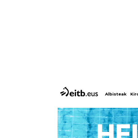
Albisteak
Kir