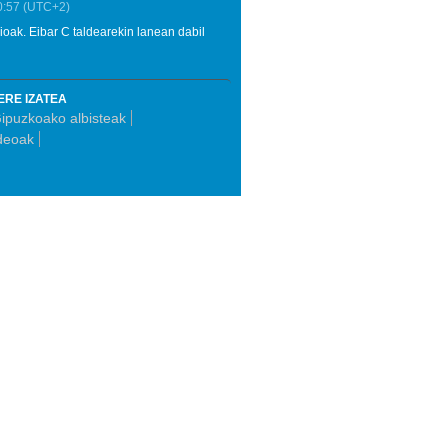
0:57
(UTC+2)
ioak. Eibar C taldearekin lanean dabil
ERE IZATEA
ipuzkoako albisteak
deoak