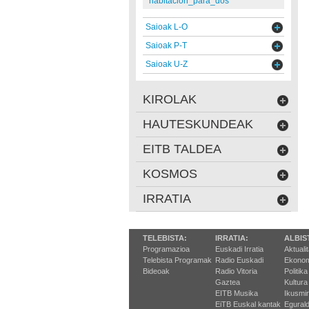
habitacion_para_dos
Saioak L-O
Saioak P-T
Saioak U-Z
KIROLAK
HAUTESKUNDEAK
EITB TALDEA
KOSMOS
IRRATIA
TELEBISTA:
IRRATIA:
ALBIS
Programazioa
Euskadi Irratia
Aktuali
Telebista Programak
Radio Euskadi
Ekonom
Bideoak
Radio Vitoria
Politika
Gaztea
Kultura
EITB Musika
Ikusmi
EiTB Euskal kantak
Egurald