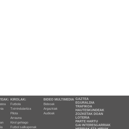
GAZTEA
TEAK:
KIROLAK:
BIDEO MULTIMEDIA
EGURALDIA
tatea
Futbola
Bideoak
TRAFIKOA
ia
Txirrindularitza
Argazkiak
HAUTESKUNDEAK
Pilota
Audioak
ZOZKETAK DOAN
LOTERIA
Arrauna
PARTE HARTU
ran
Kirol gehiago
GAI INTERESGARRIAK
ia
Futbol sailkapenak
HERRIAK ETA HIRIAK