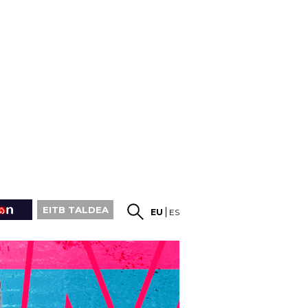
EITB TALDEA
EU
ES