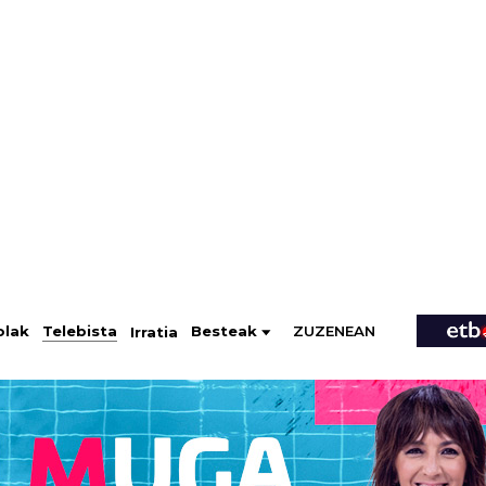
ZUZENEAN
Telebista
Besteak
olak
Irratia