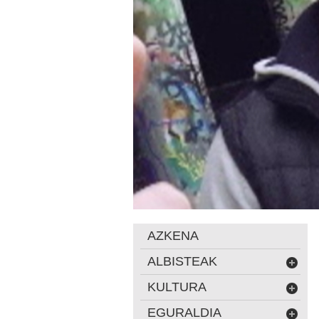
AZKENA
ALBISTEAK
KULTURA
EGURALDIA