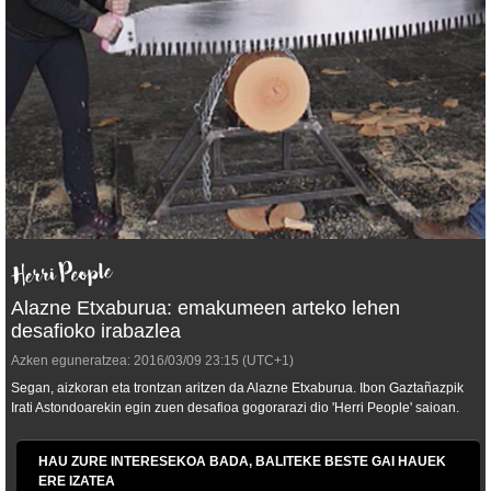
Alazne Etxaburua: emakumeen arteko lehen
desafioko irabazlea
Azken eguneratzea:
2016/03/09
23:15
(UTC+1)
Segan, aizkoran eta trontzan aritzen da Alazne Etxaburua. Ibon Gaztañazpik
Irati Astondoarekin egin zuen desafioa gogorarazi dio 'Herri People' saioan.
HAU ZURE INTERESEKOA BADA, BALITEKE BESTE GAI HAUEK
ERE IZATEA