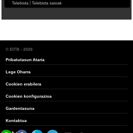
Telebista
Telebista saioak
© EITB - 2026
Pribatutasun Ataria
Lege Oharra
Cookien erabilera
Cookien konfigurazioa
Gardentasuna
Kontaktua
Web mapa