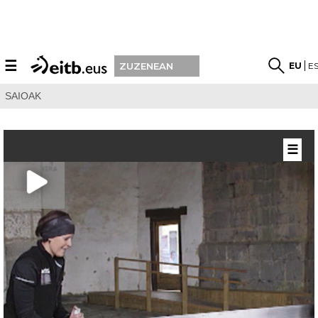
☰
EU
E
ZUZENEAN
SAIOAK
☰